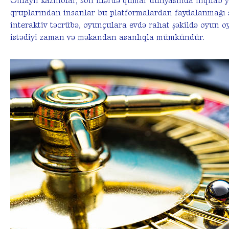
Onlayn kazinolar, son illərdə qumar dünyasında inqilab ya
qruplarından insanlar bu platformalardan faydalanmağı s
interaktiv təcrübə, oyunçulara evdə rahat şəkildə oyun o
istədiyi zaman və məkandan asanlıqla mümkündür.