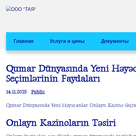
Перейти
к
ООО "ТАЯ"
Управляющая компания
содержимому
Главная
Услуги и цены
Документы
Qumar Dünyasında Yeni Həyəc
Seçimlərinin Faydaları
14.11.2025
Public
Qumar Dünyasında Yeni Həyəcanlar Onlayn Kazino Seçiml
Onlayn Kazinoların Təsiri