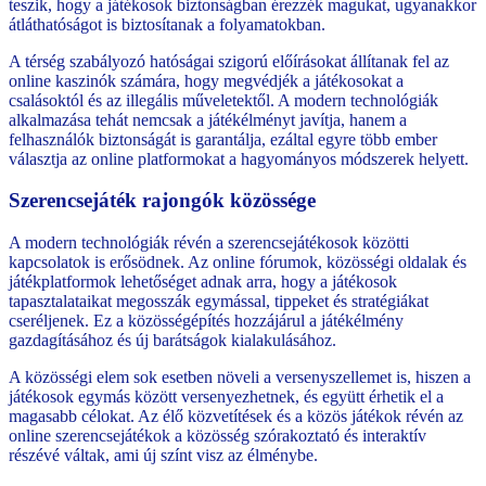
teszik, hogy a játékosok biztonságban érezzék magukat, ugyanakkor
átláthatóságot is biztosítanak a folyamatokban.
A térség szabályozó hatóságai szigorú előírásokat állítanak fel az
online kaszinók számára, hogy megvédjék a játékosokat a
csalásoktól és az illegális műveletektől. A modern technológiák
alkalmazása tehát nemcsak a játékélményt javítja, hanem a
felhasználók biztonságát is garantálja, ezáltal egyre több ember
választja az online platformokat a hagyományos módszerek helyett.
Szerencsejáték rajongók közössége
A modern technológiák révén a szerencsejátékosok közötti
kapcsolatok is erősödnek. Az online fórumok, közösségi oldalak és
játékplatformok lehetőséget adnak arra, hogy a játékosok
tapasztalataikat megosszák egymással, tippeket és stratégiákat
cseréljenek. Ez a közösségépítés hozzájárul a játékélmény
gazdagításához és új barátságok kialakulásához.
A közösségi elem sok esetben növeli a versenyszellemet is, hiszen a
játékosok egymás között versenyezhetnek, és együtt érhetik el a
magasabb célokat. Az élő közvetítések és a közös játékok révén az
online szerencsejátékok a közösség szórakoztató és interaktív
részévé váltak, ami új színt visz az élménybe.