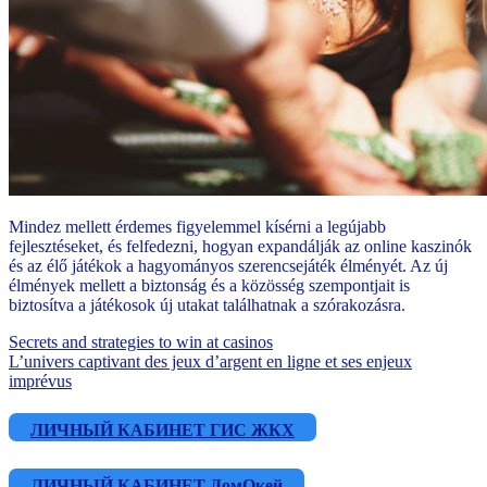
Mindez mellett érdemes figyelemmel kísérni a legújabb
fejlesztéseket, és felfedezni, hogyan expandálják az online kaszinók
és az élő játékok a hagyományos szerencsejáték élményét. Az új
élmények mellett a biztonság és a közösség szempontjait is
biztosítva a játékosok új utakat találhatnak a szórakozásra.
Навигация
Secrets and strategies to win at casinos
L’univers captivant des jeux d’argent en ligne et ses enjeux
по
imprévus
записям
ЛИЧНЫЙ КАБИНЕТ ГИС ЖКХ
ЛИЧНЫЙ КАБИНЕТ ДомОкей