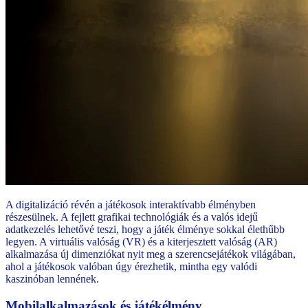
A digitalizáció révén a játékosok interaktívabb élményben
részesülnek. A fejlett grafikai technológiák és a valós idejű
adatkezelés lehetővé teszi, hogy a játék élménye sokkal élethűbb
legyen. A virtuális valóság (VR) és a kiterjesztett valóság (AR)
alkalmazása új dimenziókat nyit meg a szerencsejátékok világában,
ahol a játékosok valóban úgy érezhetik, mintha egy valódi
kaszinóban lennének.
Mobilalkalmazások és játékélmény