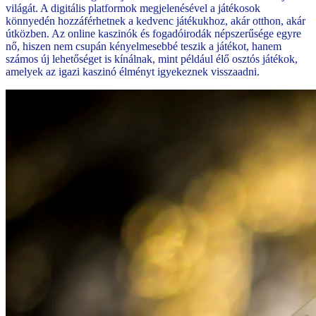
világát. A digitális platformok megjelenésével a játékosok
könnyedén hozzáférhetnek a kedvenc játékukhoz, akár otthon, akár
útközben. Az online kaszinók és fogadóirodák népszerűsége egyre
nő, hiszen nem csupán kényelmesebbé teszik a játékot, hanem
számos új lehetőséget is kínálnak, mint például élő osztós játékok,
amelyek az igazi kaszinó élményt igyekeznek visszaadni.