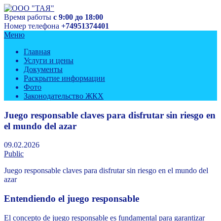
Перейти
к
Время работы
с 9:00 до 18:00
Управляющая компания
содержимому
Номер телефона
+74951374401
ООО "ТАЯ"
Меню
Главная
Услуги и цены
Документы
Раскрытие информации
Фото
Законодательство ЖКХ
Juego responsable claves para disfrutar sin riesgo en
el mundo del azar
09.02.2026
Public
Juego responsable claves para disfrutar sin riesgo en el mundo del
azar
Entendiendo el juego responsable
El concepto de juego responsable es fundamental para garantizar