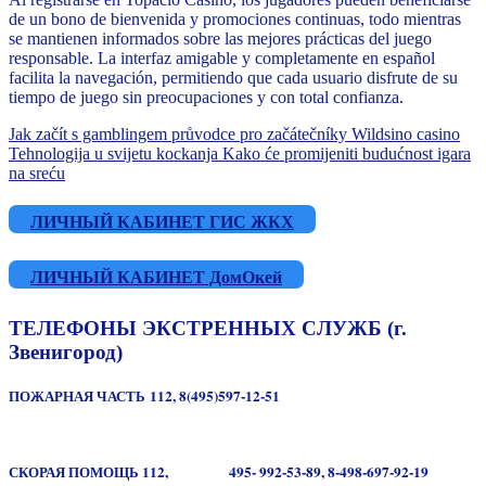
de un bono de bienvenida y promociones continuas, todo mientras
se mantienen informados sobre las mejores prácticas del juego
responsable. La interfaz amigable y completamente en español
facilita la navegación, permitiendo que cada usuario disfrute de su
tiempo de juego sin preocupaciones y con total confianza.
Навигация
Jak začít s gamblingem průvodce pro začátečníky Wildsino casino
Tehnologija u svijetu kockanja Kako će promijeniti budućnost igara
по
na sreću
записям
ЛИЧНЫЙ КАБИНЕТ ГИС ЖКХ
ЛИЧНЫЙ КАБИНЕТ ДомОкей
ТЕЛЕФОНЫ ЭКСТРЕННЫХ СЛУЖБ (г.
Звенигород)
ПОЖАРНАЯ ЧАСТЬ 112, 8(495)597-12-51
СКОРАЯ ПОМОЩЬ
112,
495- 992-53-89,
8-498-697-92-19