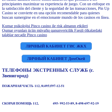
principiantes maximizar su experiencia de juego. Con un enfoque en
la satisfacción del cliente y la seguridad de las transacciones, Pin Up
Casino se convierte en una opción recomendable para quienes
buscan sumergirse en el emocionante mundo de los casinos en línea.
Навигация
Kumar psikolojisi Pinco casino ile risk almanın etkileri
Qumar oyunları üçün müvafiq qanunvericilik Fərqli ölkələrdəki
по
tələblər necədir Pinco casino
записям
ЛИЧНЫЙ КАБИНЕТ ГИС ЖКХ
ЛИЧНЫЙ КАБИНЕТ ДомОкей
ТЕЛЕФОНЫ ЭКСТРЕННЫХ СЛУЖБ (г.
Звенигород)
ПОЖАРНАЯ ЧАСТЬ 112, 8(495)597-12-51
СКОРАЯ ПОМОЩЬ
112,
495- 992-53-89,
8-498-697-92-19