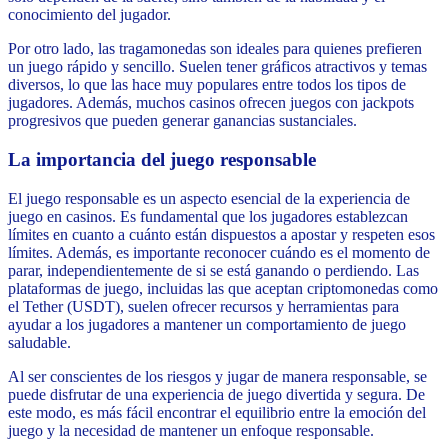
conocimiento del jugador.
Por otro lado, las tragamonedas son ideales para quienes prefieren
un juego rápido y sencillo. Suelen tener gráficos atractivos y temas
diversos, lo que las hace muy populares entre todos los tipos de
jugadores. Además, muchos casinos ofrecen juegos con jackpots
progresivos que pueden generar ganancias sustanciales.
La importancia del juego responsable
El juego responsable es un aspecto esencial de la experiencia de
juego en casinos. Es fundamental que los jugadores establezcan
límites en cuanto a cuánto están dispuestos a apostar y respeten esos
límites. Además, es importante reconocer cuándo es el momento de
parar, independientemente de si se está ganando o perdiendo. Las
plataformas de juego, incluidas las que aceptan criptomonedas como
el Tether (USDT), suelen ofrecer recursos y herramientas para
ayudar a los jugadores a mantener un comportamiento de juego
saludable.
Al ser conscientes de los riesgos y jugar de manera responsable, se
puede disfrutar de una experiencia de juego divertida y segura. De
este modo, es más fácil encontrar el equilibrio entre la emoción del
juego y la necesidad de mantener un enfoque responsable.