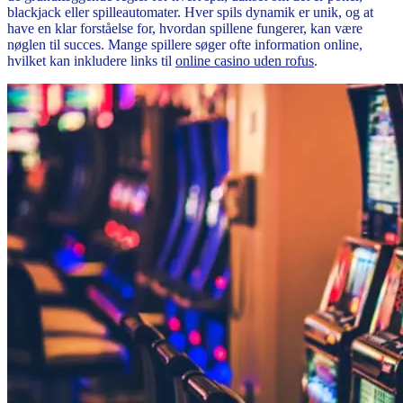
blackjack eller spilleautomater. Hver spils dynamik er unik, og at
have en klar forståelse for, hvordan spillene fungerer, kan være
nøglen til succes. Mange spillere søger ofte information online,
hvilket kan inkludere links til
online casino uden rofus
.