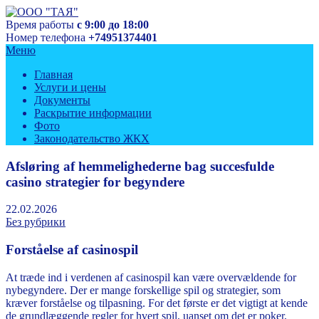
Перейти
к
Время работы
с 9:00 до 18:00
Управляющая компания
содержимому
Номер телефона
+74951374401
ООО "ТАЯ"
Меню
Главная
Услуги и цены
Документы
Раскрытие информации
Фото
Законодательство ЖКХ
Afsløring af hemmelighederne bag succesfulde
casino strategier for begyndere
22.02.2026
Без рубрики
Forståelse af casinospil
At træde ind i verdenen af casinospil kan være overvældende for
nybegyndere. Der er mange forskellige spil og strategier, som
kræver forståelse og tilpasning. For det første er det vigtigt at kende
de grundlæggende regler for hvert spil, uanset om det er poker,