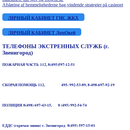
по
Afsløring af hemmelighederne bag vindende strategier på casinoet
записям
ЛИЧНЫЙ КАБИНЕТ ГИС ЖКХ
ЛИЧНЫЙ КАБИНЕТ ДомОкей
ТЕЛЕФОНЫ ЭКСТРЕННЫХ СЛУЖБ (г.
Звенигород)
ПОЖАРНАЯ ЧАСТЬ 112, 8(495)597-12-51
СКОРАЯ ПОМОЩЬ
112,
495- 992-53-89,
8-498-697-92-19
ПОЛИЦИЯ
8(498) 697-43-15,
8 (495) 992-54-74
ЕДДС
(горячая линия)
г. Звенигород
8(495) 597-15-01