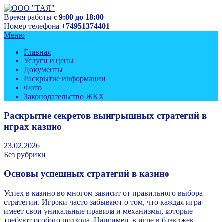
Перейти
к
Время работы
с 9:00 до 18:00
Управляющая компания
содержимому
Номер телефона
+74951374401
ООО "ТАЯ"
Меню
Главная
Услуги и цены
Документы
Раскрытие информации
Фото
Законодательство ЖКХ
Раскрытие секретов выигрышных стратегий в
играх казино
23.02.2026
Без рубрики
Основы успешных стратегий в казино
Успех в казино во многом зависит от правильного выбора
стратегии. Игроки часто забывают о том, что каждая игра
имеет свои уникальные правила и механизмы, которые
требуют особого подхода. Например, в игре в блэкджек