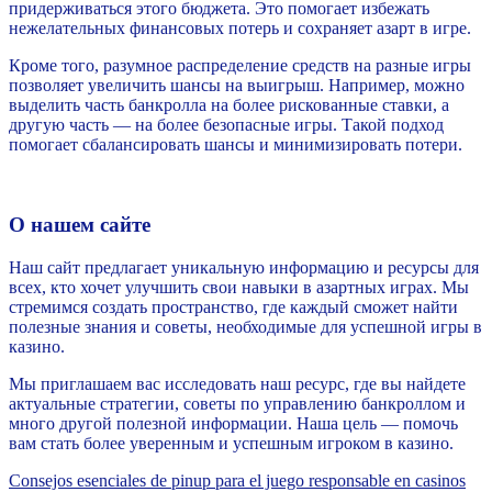
придерживаться этого бюджета. Это помогает избежать
нежелательных финансовых потерь и сохраняет азарт в игре.
Кроме того, разумное распределение средств на разные игры
позволяет увеличить шансы на выигрыш. Например, можно
выделить часть банкролла на более рискованные ставки, а
другую часть — на более безопасные игры. Такой подход
помогает сбалансировать шансы и минимизировать потери.
О нашем сайте
Наш сайт предлагает уникальную информацию и ресурсы для
всех, кто хочет улучшить свои навыки в азартных играх. Мы
стремимся создать пространство, где каждый сможет найти
полезные знания и советы, необходимые для успешной игры в
казино.
Мы приглашаем вас исследовать наш ресурс, где вы найдете
актуальные стратегии, советы по управлению банкроллом и
много другой полезной информации. Наша цель — помочь
вам стать более уверенным и успешным игроком в казино.
Навигация
Consejos esenciales de pinup para el juego responsable en casinos