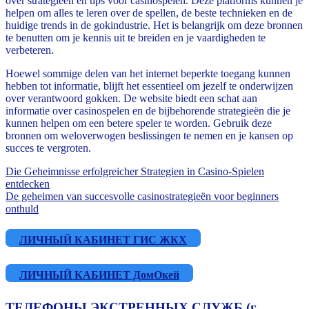
over strategieën en tips voor casinospelen. Deze platforms kunnen je
helpen om alles te leren over de spellen, de beste technieken en de
huidige trends in de gokindustrie. Het is belangrijk om deze bronnen
te benutten om je kennis uit te breiden en je vaardigheden te
verbeteren.
Hoewel sommige delen van het internet beperkte toegang kunnen
hebben tot informatie, blijft het essentieel om jezelf te onderwijzen
over verantwoord gokken. De website biedt een schat aan
informatie over casinospelen en de bijbehorende strategieën die je
kunnen helpen om een betere speler te worden. Gebruik deze
bronnen om weloverwogen beslissingen te nemen en je kansen op
succes te vergroten.
Навигация
Die Geheimnisse erfolgreicher Strategien in Casino-Spielen
entdecken
по
De geheimen van succesvolle casinostrategieën voor beginners
записям
onthuld
ЛИЧНЫЙ КАБИНЕТ ГИС ЖКХ
ЛИЧНЫЙ КАБИНЕТ ДомОкей
ТЕЛЕФОНЫ ЭКСТРЕННЫХ СЛУЖБ (г.