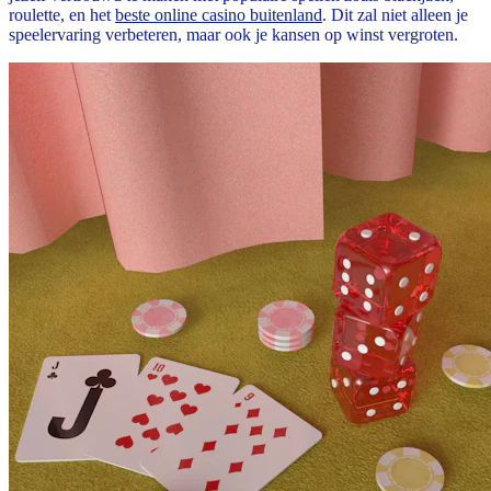
roulette, en het
beste online casino buitenland
. Dit zal niet alleen je
speelervaring verbeteren, maar ook je kansen op winst vergroten.