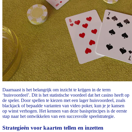
Daarnaast is het belangrijk om inzicht te krijgen in de term
‘huisvoordeel’. Dit is het statistische voordeel dat het casino heeft op
de speler. Door spellen te kiezen met een lager huisvoordeel, zoals
blackjack of bepaalde varianten van video poker, kun je je kansen
op winst verhogen. Het kennen van deze basisprincipes is de eerste
stap naar het ontwikkelen van een succesvolle speelstrategie.
Strategieën voor kaarten tellen en inzetten