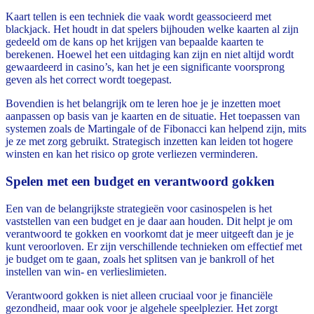
Kaart tellen is een techniek die vaak wordt geassocieerd met
blackjack. Het houdt in dat spelers bijhouden welke kaarten al zijn
gedeeld om de kans op het krijgen van bepaalde kaarten te
berekenen. Hoewel het een uitdaging kan zijn en niet altijd wordt
gewaardeerd in casino’s, kan het je een significante voorsprong
geven als het correct wordt toegepast.
Bovendien is het belangrijk om te leren hoe je je inzetten moet
aanpassen op basis van je kaarten en de situatie. Het toepassen van
systemen zoals de Martingale of de Fibonacci kan helpend zijn, mits
je ze met zorg gebruikt. Strategisch inzetten kan leiden tot hogere
winsten en kan het risico op grote verliezen verminderen.
Spelen met een budget en verantwoord gokken
Een van de belangrijkste strategieën voor casinospelen is het
vaststellen van een budget en je daar aan houden. Dit helpt je om
verantwoord te gokken en voorkomt dat je meer uitgeeft dan je je
kunt veroorloven. Er zijn verschillende technieken om effectief met
je budget om te gaan, zoals het splitsen van je bankroll of het
instellen van win- en verlieslimieten.
Verantwoord gokken is niet alleen cruciaal voor je financiële
gezondheid, maar ook voor je algehele speelplezier. Het zorgt