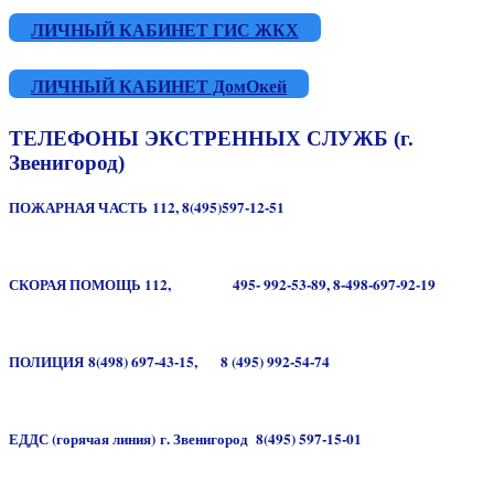
ЛИЧНЫЙ КАБИНЕТ ГИС ЖКХ
ЛИЧНЫЙ КАБИНЕТ ДомОкей
ТЕЛЕФОНЫ ЭКСТРЕННЫХ СЛУЖБ (г.
Звенигород)
ПОЖАРНАЯ ЧАСТЬ 112, 8(495)597-12-51
СКОРАЯ ПОМОЩЬ
112,
495- 992-53-89,
8-498-697-92-19
ПОЛИЦИЯ
8(498) 697-43-15,
8 (495) 992-54-74
ЕДДС
(горячая линия)
г. Звенигород
8(495) 597-15-01