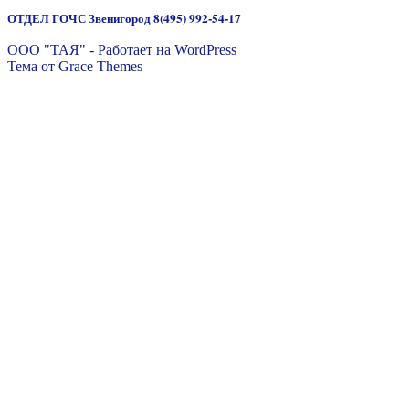
ОТДЕЛ ГОЧС Звенигород 8(495) 992-54-17
ООО "ТАЯ" - Работает на WordPress
Тема от Grace Themes