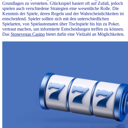
Grundlagen zu verstehen. Glücksspiel basiert oft auf Zufall, jedoch
spielen auch verschiedene Strategien eine wesentliche Rolle. Die
Kenntnis der Spiele, deren Regeln und der Wahrscheinlichkeiten ist
entscheidend. Spieler sollten sich mit den unterschiedlichen
Spielarten, von Spielautomaten über Tischspiele bis hin zu Poker,
vertraut machen, um informierte Entscheidungen treffen zu können.
Das
Stonevegas Casino
bietet dafür eine Vielzahl an Möglichkeiten.