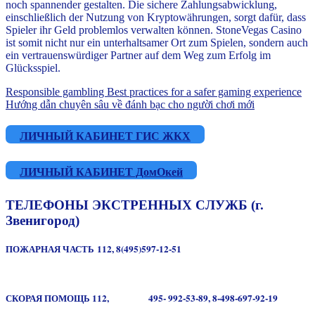
noch spannender gestalten. Die sichere Zahlungsabwicklung,
einschließlich der Nutzung von Kryptowährungen, sorgt dafür, dass
Spieler ihr Geld problemlos verwalten können. StoneVegas Casino
ist somit nicht nur ein unterhaltsamer Ort zum Spielen, sondern auch
ein vertrauenswürdiger Partner auf dem Weg zum Erfolg im
Glücksspiel.
Навигация
Responsible gambling Best practices for a safer gaming experience
Hướng dẫn chuyên sâu về đánh bạc cho người chơi mới
по
записям
ЛИЧНЫЙ КАБИНЕТ ГИС ЖКХ
ЛИЧНЫЙ КАБИНЕТ ДомОкей
ТЕЛЕФОНЫ ЭКСТРЕННЫХ СЛУЖБ (г.
Звенигород)
ПОЖАРНАЯ ЧАСТЬ 112, 8(495)597-12-51
СКОРАЯ ПОМОЩЬ
112,
495- 992-53-89,
8-498-697-92-19