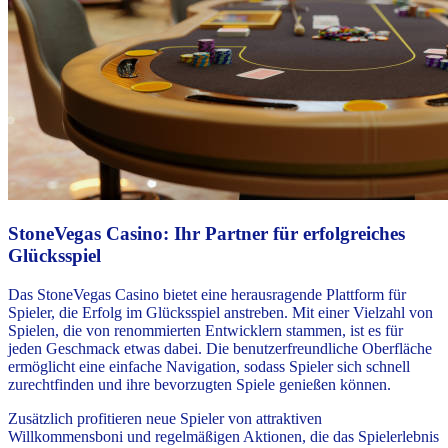
StoneVegas Casino: Ihr Partner für erfolgreiches
Glücksspiel
Das StoneVegas Casino bietet eine herausragende Plattform für
Spieler, die Erfolg im Glücksspiel anstreben. Mit einer Vielzahl von
Spielen, die von renommierten Entwicklern stammen, ist es für
jeden Geschmack etwas dabei. Die benutzerfreundliche Oberfläche
ermöglicht eine einfache Navigation, sodass Spieler sich schnell
zurechtfinden und ihre bevorzugten Spiele genießen können.
Zusätzlich profitieren neue Spieler von attraktiven
Willkommensboni und regelmäßigen Aktionen, die das Spielerlebnis