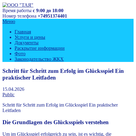
Перейти
к
Время работы
с 9:00 до 18:00
Управляющая компания
содержимому
Номер телефона
+74951374401
ООО "ТАЯ"
Меню
Главная
Услуги и цены
Документы
Раскрытие информации
Фото
Законодательство ЖКХ
Schritt für Schritt zum Erfolg im Glücksspiel Ein
praktischer Leitfaden
15.04.2026
Public
Schritt für Schritt zum Erfolg im Glücksspiel Ein praktischer
Leitfaden
Die Grundlagen des Glücksspiels verstehen
Um im Glücksspiel erfolgreich zu sein, ist es wichtig, die