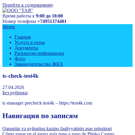
Перейти к содержимому
Время работы
с 9:00 до 18:00
Управляющая компания
Номер телефона
+74951374401
ООО "ТАЯ"
Меню
Главная
Услуги и цены
Документы
Раскрытие информации
Фото
Законодательство ЖКХ
tc-check-test4k
27.04.2026
Без рубрики
tc-manager precheck test4k – https://test4k.com
Навигация по записям
Qanunlar və uyğunluq kazino fəaliyyətinin əsas prinsipəri
Cómo ganar en el juego guía paso a paso de Plinko Casino