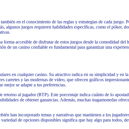
 también en el conocimiento de las reglas y estrategias de cada juego. Po
s, algunos juegos requieren habilidades específicas, como el póker, dond
tivas.
a forma accesible de disfrutar de estos juegos desde la comodidad del 
ón de un casino confiable es fundamental para garantizar una experienci
ares en cualquier casino. Su atractivo radica en su simplicidad y en l
 tres carretes y las modernas de video, que ofrecen gráficos impresiona
ue mejor se adapte a tus preferencias.
 retorno al jugador (RTP). Este porcentaje indica cuánto de lo apostado 
sibilidades de obtener ganancias. Además, muchas tragamonedas ofrece
bién han incorporado temas y narrativas que mantienen a los jugadores 
a variedad de opciones disponibles significa que hay algo para todos, des