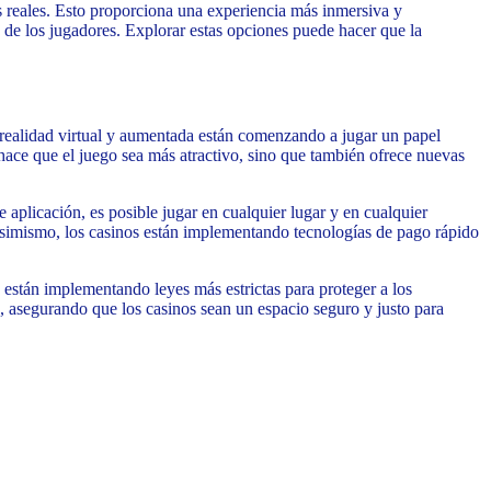
s reales. Esto proporciona una experiencia más inmersiva y
de los jugadores. Explorar estas opciones puede hacer que la
a realidad virtual y aumentada están comenzando a jugar un papel
hace que el juego sea más atractivo, sino que también ofrece nuevas
aplicación, es posible jugar en cualquier lugar y en cualquier
Asimismo, los casinos están implementando tecnologías de pago rápido
 están implementando leyes más estrictas para proteger a los
a, asegurando que los casinos sean un espacio seguro y justo para