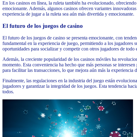
En los casinos en línea, la ruleta también ha evolucionado, ofreciend
emocionante. Además, algunos casinos ofrecen variantes innovadoras c
experiencia de jugar a la ruleta sea aún más divertida y emocionante.
El futuro de los juegos de casino
El futuro de los juegos de casino se presenta emocionante, con tenden
fundamental en la experiencia de juego, permitiendo a los jugadores s
oportunidades para socializar y competir con otros jugadores de todo
Además, la creciente popularidad de los casinos móviles ha revolucion
momento. Esta conveniencia ha hecho que más personas se interesen p
para facilitar las transacciones, lo que mejora aún más la experiencia d
Finalmente, las regulaciones en la industria del juego están evolucio
jugadores y garantizar la integridad de los juegos. Esta tendencia hac
todos.