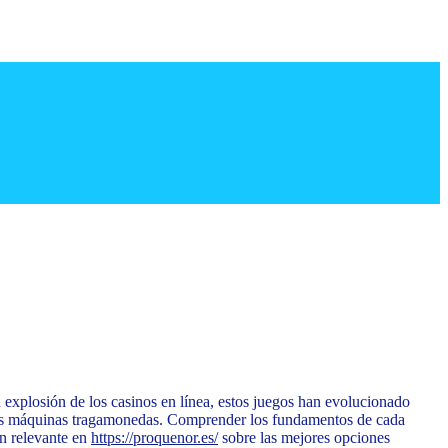
 explosión de los casinos en línea, estos juegos han evolucionado
doras máquinas tragamonedas. Comprender los fundamentos de cada
ón relevante en
https://proquenor.es/
sobre las mejores opciones