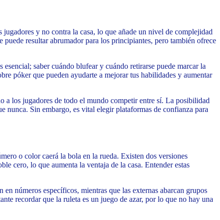
os jugadores y no contra la casa, lo que añade un nivel de complejidad
e puede resultar abrumador para los principiantes, pero también ofrece
es esencial; saber cuándo blufear y cuándo retirarse puede marcar la
s sobre póker que pueden ayudarte a mejorar tus habilidades y aumentar
 a los jugadores de todo el mundo competir entre sí. La posibilidad
ue nunca. Sin embargo, es vital elegir plataformas de confianza para
úmero o color caerá la bola en la rueda. Existen dos versiones
doble cero, lo que aumenta la ventaja de la casa. Entender estas
zan en números específicos, mientras que las externas abarcan grupos
nte recordar que la ruleta es un juego de azar, por lo que no hay una