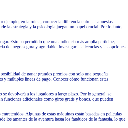
r ejemplo, en la ruleta, conocer la diferencia entre las apuestas
e la estrategia y la psicología juegan un papel crucial. Por lo tanto,
hogar. Esto ha permitido que una audiencia más amplia participe,
a de juego segura y agradable. Investigar las licencias y las opciones
a posibilidad de ganar grandes premios con solo una pequeña
ntes y múltiples líneas de pago. Conocer cómo funcionan estas
se devolverá a los jugadores a largo plazo. Por lo general, se
n funciones adicionales como giros gratis y bonos, que pueden
entretenidos. Algunas de estas máquinas están basadas en películas
de los amantes de la aventura hasta los fanáticos de la fantasía, lo que