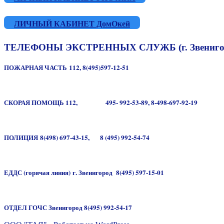
ЛИЧНЫЙ КАБИНЕТ ДомОкей
ТЕЛЕФОНЫ ЭКСТРЕННЫХ СЛУЖБ (г. Звениго
ПОЖАРНАЯ ЧАСТЬ 112, 8(495)597-12-51
СКОРАЯ ПОМОЩЬ
112,
495- 992-53-89,
8-498-697-92-19
ПОЛИЦИЯ
8(498) 697-43-15,
8 (495) 992-54-74
ЕДДС
(горячая линия)
г. Звенигород
8(495) 597-15-01
ОТДЕЛ ГОЧС Звенигород 8(495) 992-54-17