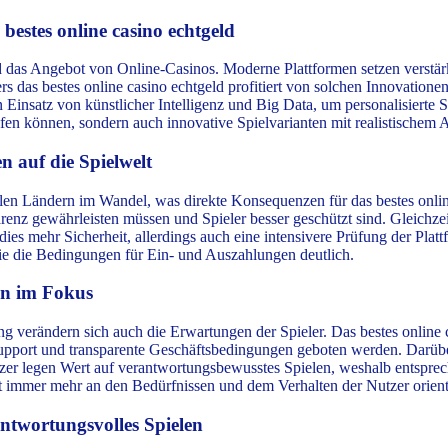
bestes online casino echtgeld
 das Angebot von Online-Casinos. Moderne Plattformen setzen verstärk
das bestes online casino echtgeld profitiert von solchen Innovationen,
nsatz von künstlicher Intelligenz und Big Data, um personalisierte S
ifen können, sondern auch innovative Spielvarianten mit realistischem 
 auf die Spielwelt
len Ländern im Wandel, was direkte Konsequenzen für das bestes online
renz gewährleisten müssen und Spieler besser geschützt sind. Gleichze
dies mehr Sicherheit, allerdings auch eine intensivere Prüfung der Pla
ie die Bedingungen für Ein- und Auszahlungen deutlich.
en im Fokus
g verändern sich auch die Erwartungen der Spieler. Das bestes onlin
upport und transparente Geschäftsbedingungen geboten werden. Darüb
zer legen Wert auf verantwortungsbewusstes Spielen, weshalb entspreche
lt immer mehr an den Bedürfnissen und dem Verhalten der Nutzer orienti
ntwortungsvolles Spielen