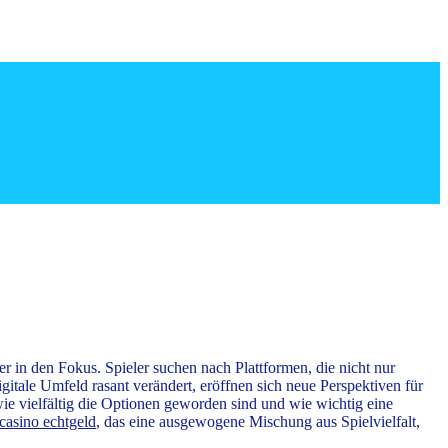
er in den Fokus. Spieler suchen nach Plattformen, die nicht nur
itale Umfeld rasant verändert, eröffnen sich neue Perspektiven für
ie vielfältig die Optionen geworden sind und wie wichtig eine
 casino echtgeld
, das eine ausgewogene Mischung aus Spielvielfalt,