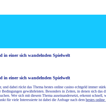
ld in einer sich wandelnden Spielwelt
ld in einer sich wandelnden Spielwelt
r, und dabei rückt das Thema bestes online casino echtgeld immer stärk
 Bedingungen gewährleisten. Besonders in Zeiten, in denen sich das dig
uchen. Wer sich mit diesem Thema auseinandersetzt, erkennt schnell, w
kt für viele Interessierte ist dabei die Anfrage nach dem
bestes online