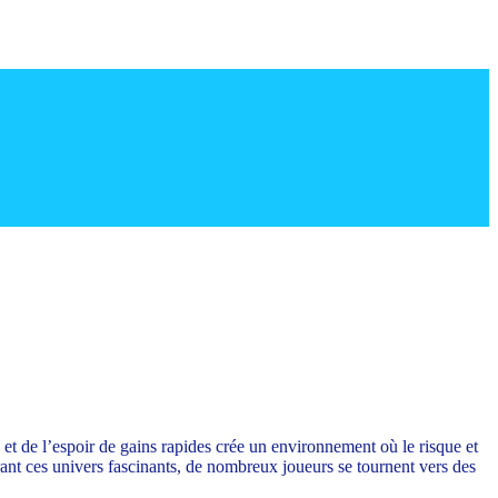
et de l’espoir de gains rapides crée un environnement où le risque et
ant ces univers fascinants, de nombreux joueurs se tournent vers des