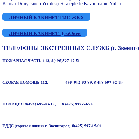
Kumar Dünyasında Yenilikçi Stratejilerle Kazanmanın Yolları
по
записям
ЛИЧНЫЙ КАБИНЕТ ГИС ЖКХ
ЛИЧНЫЙ КАБИНЕТ ДомОкей
ТЕЛЕФОНЫ ЭКСТРЕННЫХ СЛУЖБ (г. Звениго
ПОЖАРНАЯ ЧАСТЬ 112, 8(495)597-12-51
СКОРАЯ ПОМОЩЬ
112,
495- 992-53-89,
8-498-697-92-19
ПОЛИЦИЯ
8(498) 697-43-15,
8 (495) 992-54-74
ЕДДС
(горячая линия)
г. Звенигород
8(495) 597-15-01