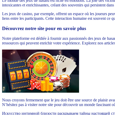
Le monde des jeux de hasard est riche en émotions. La joie des victoire
intoxicantes et enrichissantes, créant des souvenirs qui persistent dan
Les jeux de casino, par exemple, offrent un espace où les joueurs peuv
liens entre les participants. Cette interaction humaine est souvent ce q
Découvrez notre site pour en savoir plus
Notre plateforme est dédiée à fournir aux passionnés des jeux de hasa
ressources qui peuvent enrichir votre expérience. Explorez nos articl
Nous croyons fermement que le jeu doit être une source de plaisir ava
N’hésitez pas à visiter notre site pour découvrir un monde fascinant où
Навигация
Искусство интимной близости раскрываем тайны настоящей ст