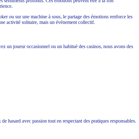
des sentiments profonds. Ces émotions peuvent être à la fois
rience.
poker ou sur une machine à sous, le partage des émotions renforce les
ne activité solitaire, mais un événement collectif.
oyez un joueur occasionnel ou un habitué des casinos, nous avons des
 de hasard avec passion tout en respectant des pratiques responsables.