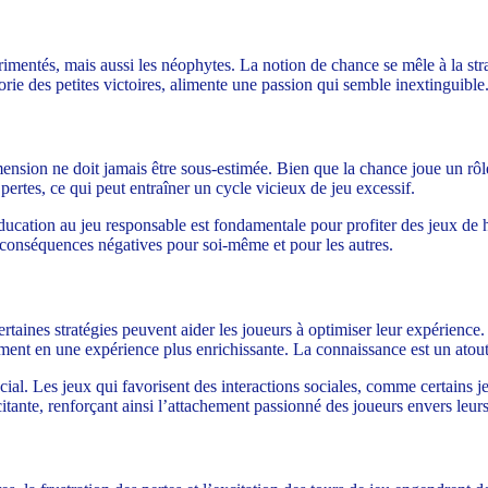
entés, mais aussi les néophytes. La notion de chance se mêle à la strat
ie des petites victoires, alimente une passion qui semble inextinguible
mension ne doit jamais être sous-estimée. Bien que la chance joue un rôl
ertes, ce qui peut entraîner un cycle vicieux de jeu excessif.
 L’éducation au jeu responsable est fondamentale pour profiter des jeux d
s conséquences négatives pour soi-même et pour les autres.
certaines stratégies peuvent aider les joueurs à optimiser leur expérience
ment en une expérience plus enrichissante. La connaissance est un atout
cial. Les jeux qui favorisent des interactions sociales, comme certains 
ante, renforçant ainsi l’attachement passionné des joueurs envers leurs