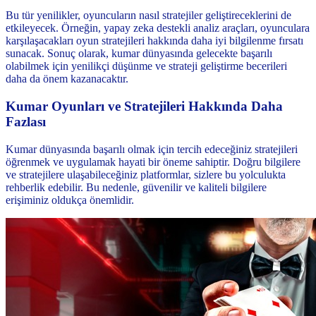
Bu tür yenilikler, oyuncuların nasıl stratejiler geliştireceklerini de
etkileyecek. Örneğin, yapay zeka destekli analiz araçları, oyunculara
karşılaşacakları oyun stratejileri hakkında daha iyi bilgilenme fırsatı
sunacak. Sonuç olarak, kumar dünyasında gelecekte başarılı
olabilmek için yenilikçi düşünme ve strateji geliştirme becerileri
daha da önem kazanacaktır.
Kumar Oyunları ve Stratejileri Hakkında Daha
Fazlası
Kumar dünyasında başarılı olmak için tercih edeceğiniz stratejileri
öğrenmek ve uygulamak hayati bir öneme sahiptir. Doğru bilgilere
ve stratejilere ulaşabileceğiniz platformlar, sizlere bu yolculukta
rehberlik edebilir. Bu nedenle, güvenilir ve kaliteli bilgilere
erişiminiz oldukça önemlidir.