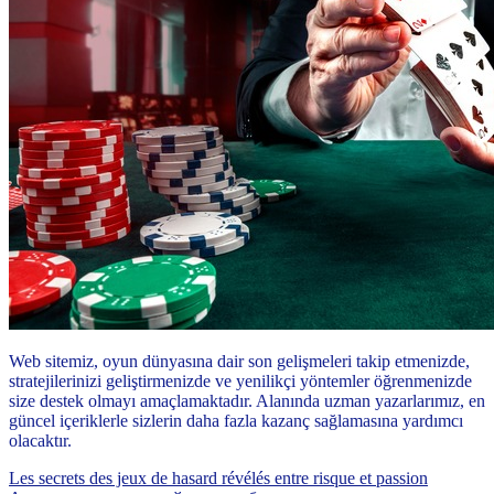
Web sitemiz, oyun dünyasına dair son gelişmeleri takip etmenizde,
stratejilerinizi geliştirmenizde ve yenilikçi yöntemler öğrenmenizde
size destek olmayı amaçlamaktadır. Alanında uzman yazarlarımız, en
güncel içeriklerle sizlerin daha fazla kazanç sağlamasına yardımcı
olacaktır.
Навигация
Les secrets des jeux de hasard révélés entre risque et passion