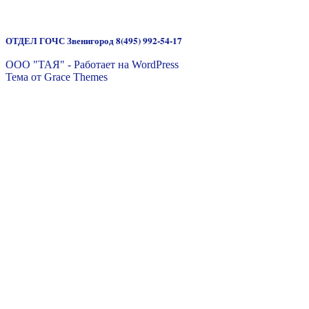
ОТДЕЛ ГОЧС Звенигород 8(495) 992-54-17
ООО "ТАЯ" - Работает на WordPress
Тема от Grace Themes