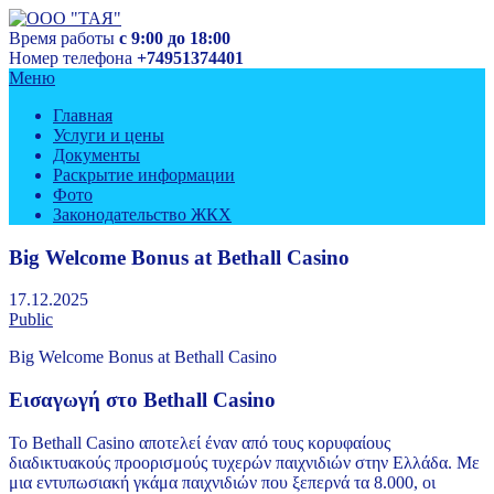
Перейти
к
Время работы
с 9:00 до 18:00
Управляющая компания
содержимому
Номер телефона
+74951374401
ООО "ТАЯ"
Меню
Главная
Услуги и цены
Документы
Раскрытие информации
Фото
Законодательство ЖКХ
Big Welcome Bonus at Bethall Casino
17.12.2025
Public
Big Welcome Bonus at Bethall Casino
Εισαγωγή στο Bethall Casino
Το Bethall Casino αποτελεί έναν από τους κορυφαίους
διαδικτυακούς προορισμούς τυχερών παιχνιδιών στην Ελλάδα. Με
μια εντυπωσιακή γκάμα παιχνιδιών που ξεπερνά τα 8.000, οι