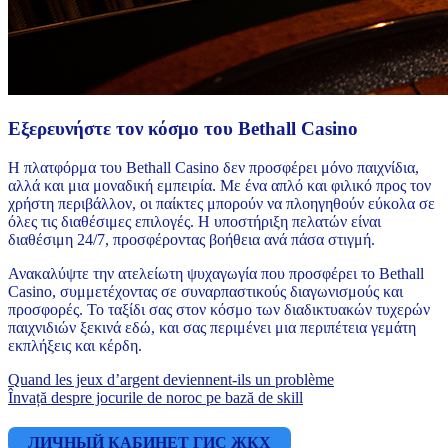
Εξερευνήστε τον κόσμο του Bethall Casino
Η πλατφόρμα του Bethall Casino δεν προσφέρει μόνο παιχνίδια,
αλλά και μια μοναδική εμπειρία. Με ένα απλό και φιλικό προς τον
χρήστη περιβάλλον, οι παίκτες μπορούν να πλοηγηθούν εύκολα σε
όλες τις διαθέσιμες επιλογές. Η υποστήριξη πελατών είναι
διαθέσιμη 24/7, προσφέροντας βοήθεια ανά πάσα στιγμή.
Ανακαλύψτε την ατελείωτη ψυχαγωγία που προσφέρει το Bethall
Casino, συμμετέχοντας σε συναρπαστικούς διαγωνισμούς και
προσφορές. Το ταξίδι σας στον κόσμο των διαδικτυακών τυχερών
παιχνιδιών ξεκινά εδώ, και σας περιμένει μια περιπέτεια γεμάτη
εκπλήξεις και κέρδη.
Навигация
Quand les jeux d’argent deviennent-ils un problème
Învață despre jocurile de noroc pe bază de skill
по
записям
ЛИЧНЫЙ КАБИНЕТ ГИС ЖКХ