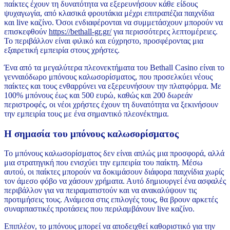
παίκτες έχουν τη δυνατότητα να εξερευνήσουν κάθε είδους
ψυχαγωγία, από κλασικά φρουτάκια μέχρι επιτραπέζια παιχνίδια
και live καζίνο. Όσοι ενδιαφέρονται να συμμετάσχουν μπορούν να
επισκεφθούν
https://bethall-gr.gr/
για περισσότερες λεπτομέρειες.
Το περιβάλλον είναι φιλικό και εύχρηστο, προσφέροντας μια
εξαιρετική εμπειρία στους χρήστες.
Ένα από τα μεγαλύτερα πλεονεκτήματα του Bethall Casino είναι το
γενναιόδωρο μπόνους καλωσορίσματος, που προσελκύει νέους
παίκτες και τους ενθαρρύνει να εξερευνήσουν την πλατφόρμα. Με
100% μπόνους έως και 500 ευρώ, καθώς και 200 δωρεάν
περιστροφές, οι νέοι χρήστες έχουν τη δυνατότητα να ξεκινήσουν
την εμπειρία τους με ένα σημαντικό πλεονέκτημα.
Η σημασία του μπόνους καλωσορίσματος
Το μπόνους καλωσορίσματος δεν είναι απλώς μια προσφορά, αλλά
μια στρατηγική που ενισχύει την εμπειρία του παίκτη. Μέσω
αυτού, οι παίκτες μπορούν να δοκιμάσουν διάφορα παιχνίδια χωρίς
τον άμεσο φόβο να χάσουν χρήματα. Αυτό δημιουργεί ένα ασφαλές
περιβάλλον για να πειραματιστούν και να ανακαλύψουν τις
προτιμήσεις τους. Ανάμεσα στις επιλογές τους, θα βρουν αρκετές
συναρπαστικές προτάσεις που περιλαμβάνουν live καζίνο.
Επιπλέον, το μπόνους μπορεί να αποδειχθεί καθοριστικό για την