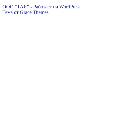
ООО "ТАЯ" - Работает на WordPress
Тема от Grace Themes