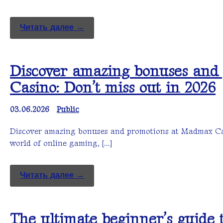
Читать далее →
Discover amazing bonuses and
Casino: Don’t miss out in 2026
03.06.2026
Public
Discover amazing bonuses and promotions at Madmax Cas
world of online gaming, […]
Читать далее →
The ultimate beginner’s guide 