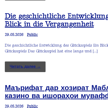
Die geschichtliche Entwicklung
Blick in die Vergangenheit
29.05.2026
Public
Die geschichtliche Entwicklung des Glücksspiels Ein Bli
Glücksspiels Das Glücksspiel hat eine lange und […]
Читать далее →
Маърифат дар хозират Мабл
казино ва ишораҳои мувафф
29.05.2026
Public