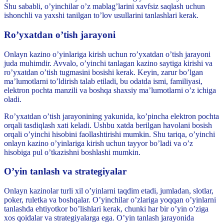
Shu sababli, o’yinchilar o’z mablag’larini xavfsiz saqlash uchun
ishonchli va yaxshi tanilgan to’lov usullarini tanlashlari kerak.
Ro’yxatdan o’tish jarayoni
Onlayn kazino o’yinlariga kirish uchun ro’yxatdan o’tish jarayoni
juda muhimdir. Avvalo, o’yinchi tanlagan kazino saytiga kirishi va
ro’yxatdan o’tish tugmasini bosishi kerak. Keyin, zarur bo’lgan
ma’lumotlarni to’ldirish talab etiladi, bu odatda ismi, familiyasi,
elektron pochta manzili va boshqa shaxsiy ma’lumotlarni o’z ichiga
oladi.
Ro’yxatdan o’tish jarayonining yakunida, ko’pincha elektron pochta
orqali tasdiqlash xati keladi. Ushbu xatda berilgan havolani bosish
orqali o’yinchi hisobini faollashtirishi mumkin. Shu tariqa, o’yinchi
onlayn kazino o’yinlariga kirish uchun tayyor bo’ladi va o’z
hisobiga pul o’tkazishni boshlashi mumkin.
O’yin tanlash va strategiyalar
Onlayn kazinolar turli xil o’yinlarni taqdim etadi, jumladan, slotlar,
poker, ruletka va boshqalar. O’yinchilar o’zlariga yoqqan o’yinlarni
tanlashda ehtiyotkor bo’lishlari kerak, chunki har bir o’yin o’ziga
xos qoidalar va strategiyalarga ega. O’yin tanlash jarayonida