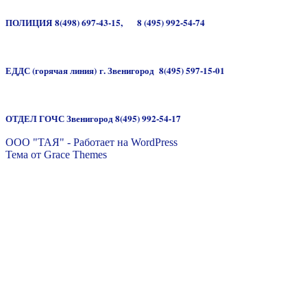
ПОЛИЦИЯ
8(498) 697-43-15,
8 (495) 992-54-74
ЕДДС
(горячая линия)
г. Звенигород
8(495) 597-15-01
ОТДЕЛ ГОЧС Звенигород 8(495) 992-54-17
ООО "ТАЯ" - Работает на WordPress
Тема от Grace Themes