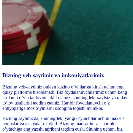
Bizning veb-saytimiz va imkoniyatlarimiz
Bizning veb-saytimiz onlayn kazino o’yinlariga kirish uchun eng
qulay platforma hisoblanadi. Biz foydalanuvchilarimiz uchun keng
ko’lamli o’yin tanlovini taklif etamiz, shuningdek, xavfsiz va qulay
to’lov usullarini taqdim etamiz. Har bir foydalanuvchi o’z
ehtiyojlariga mos o’yinlarni osongina topishi mumkin.
Bizning saytimizda, shuningdek, yangi o’yinchilar uchun maxsus
bonuslar va aksiyalar mavjud. Bizning maqsadimiz – har bir
o’yinchiga eng yaxshi tajribani taqdim etish. Shuning uchun, biz