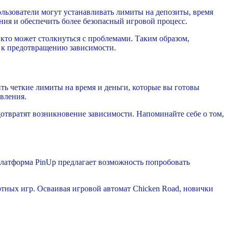
льзователи могут устанавливать лимиты на депозиты, время
ния и обеспечить более безопасный игровой процесс.
 кто может столкнуться с проблемами. Таким образом,
м к предотвращению зависимости.
ть четкие лимиты на время и деньги, которые вы готовы
вления.
дотвратят возникновение зависимости. Напоминайте себе о том,
Платформа PinUp предлагает возможность попробовать
артных игр. Осваивая игровой автомат Chicken Road, новички