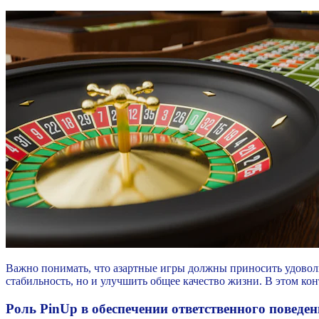
Важно понимать, что азартные игры должны приносить удоволь
стабильность, но и улучшить общее качество жизни. В этом ко
Роль PinUp в обеспечении ответственного поведе