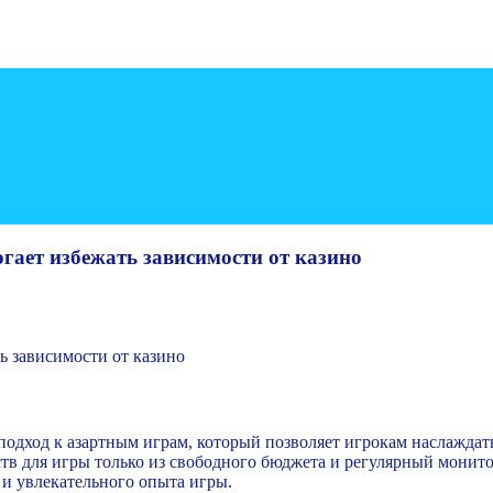
огает избежать зависимости от казино
ь зависимости от казино
одход к азартным играм, который позволяет игрокам наслаждатьс
ств для игры только из свободного бюджета и регулярный монито
о и увлекательного опыта игры.