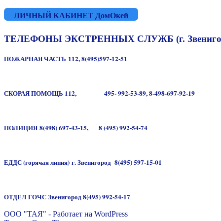
ЛИЧНЫЙ КАБИНЕТ ДомОкей
ТЕЛЕФОНЫ ЭКСТРЕННЫХ СЛУЖБ (г. Звениго
ПОЖАРНАЯ ЧАСТЬ 112, 8(495)597-12-51
СКОРАЯ ПОМОЩЬ
112,
495- 992-53-89,
8-498-697-92-19
ПОЛИЦИЯ
8(498) 697-43-15,
8 (495) 992-54-74
ЕДДС
(горячая линия)
г. Звенигород
8(495) 597-15-01
ОТДЕЛ ГОЧС Звенигород 8(495) 992-54-17
ООО "ТАЯ" - Работает на WordPress