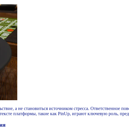
ствие, а не становиться источником стресса. Ответственное по
нтексте платформы, такие как PinUp, играют ключевую роль, пре
ния