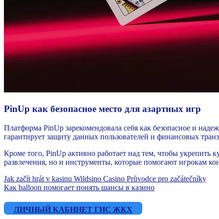
PinUp как безопасное место для азартных игр
Платформа PinUp зарекомендовала себя как безопасное и надеж
гарантирует защиту данных пользователей и финансовых транза
Кроме того, PinUp активно работает над тем, чтобы укрепить 
развлечения, но и инструменты, которые помогают игрокам ко
Навигация
Jak začít hrát v kasinu Wildsino Casino Průvodce pro začátečníky
Как balloon помогает понять шансы в казино
по
записям
ЛИЧНЫЙ КАБИНЕТ ГИС ЖКХ