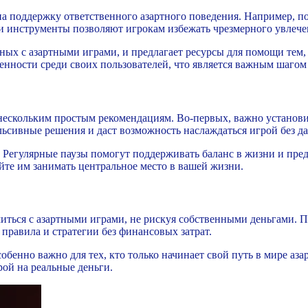
 поддержку ответственного азартного поведения. Например, по
ти инструменты позволяют игрокам избежать чрезмерного увлече
ных с азартными играми, и предлагает ресурсы для помощи тем,
енности среди своих пользователей, что является важным шаго
 нескольким простым рекомендациям. Во-первых, важно установи
льсивные решения и даст возможность наслаждаться игрой без да
. Регулярные паузы помогут поддерживать баланс в жизни и пре
яйте им занимать центральное место в вашей жизни.
иться с азартными играми, не рискуя собственными деньгами. 
правила и стратегии без финансовых затрат.
собенно важно для тех, кто только начинает свой путь в мире аз
ой на реальные деньги.