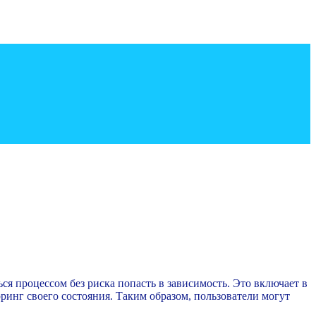
я процессом без риска попасть в зависимость. Это включает в
ринг своего состояния. Таким образом, пользователи могут