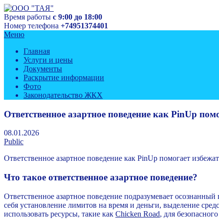
Перейти
к
Время работы
с 9:00 до 18:00
Управляющая компания
содержимому
Номер телефона
+74951374401
ООО "ТАЯ"
Меню
Главная
Услуги и цены
Документы
Раскрытие информации
Фото
Законодательство ЖКХ
Ответственное азартное поведение как PinUp пом
08.01.2026
Public
Ответственное азартное поведение как PinUp помогает избежат
Что такое ответственное азартное поведение?
Ответственное азартное поведение подразумевает осознанный п
себя установление лимитов на время и деньги, выделение сред
использовать ресурсы, такие как
Chicken Road
, для безопасног