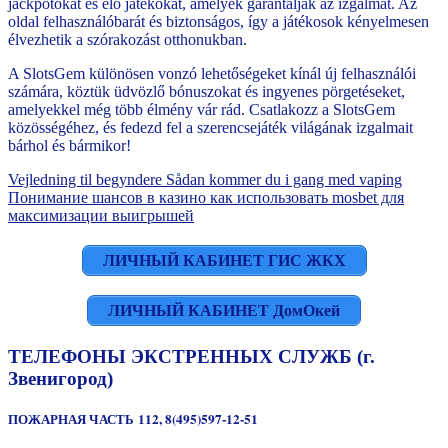
jackpotokat és élő játékokat, amelyek garantálják az izgalmat. Az
oldal felhasználóbarát és biztonságos, így a játékosok kényelmesen
élvezhetik a szórakozást otthonukban.
A SlotsGem különösen vonzó lehetőségeket kínál új felhasználói
számára, köztük üdvözlő bónuszokat és ingyenes pörgetéseket,
amelyekkel még több élmény vár rád. Csatlakozz a SlotsGem
közösségéhez, és fedezd fel a szerencsejáték világának izgalmait
bárhol és bármikor!
Навигация
Vejledning til begyndere Sådan kommer du i gang med vaping
Понимание шансов в казино как использовать mosbet для
по
максимизации выигрышей
записям
ЛИЧНЫЙ КАБИНЕТ ГИС ЖКХ
ЛИЧНЫЙ КАБИНЕТ ДомОкей
ТЕЛЕФОНЫ ЭКСТРЕННЫХ СЛУЖБ (г.
Звенигород)
ПОЖАРНАЯ ЧАСТЬ 112, 8(495)597-12-51