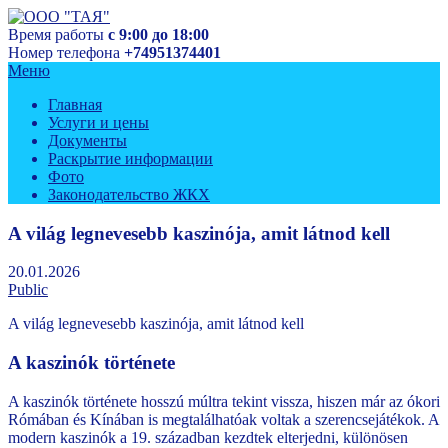
Перейти
к
Время работы
с 9:00 до 18:00
Управляющая компания
содержимому
Номер телефона
+74951374401
ООО "ТАЯ"
Меню
Главная
Услуги и цены
Документы
Раскрытие информации
Фото
Законодательство ЖКХ
A világ legnevesebb kaszinója, amit látnod kell
20.01.2026
Public
A világ legnevesebb kaszinója, amit látnod kell
A kaszinók története
A kaszinók története hosszú múltra tekint vissza, hiszen már az ókori
Rómában és Kínában is megtalálhatóak voltak a szerencsejátékok. A
modern kaszinók a 19. században kezdtek elterjedni, különösen