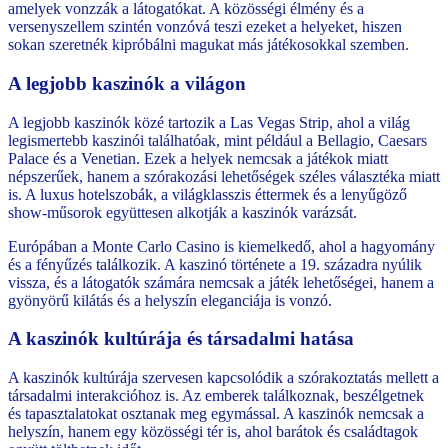
amelyek vonzzák a látogatókat. A közösségi élmény és a
versenyszellem szintén vonzóvá teszi ezeket a helyeket, hiszen
sokan szeretnék kipróbálni magukat más játékosokkal szemben.
A legjobb kaszinók a világon
A legjobb kaszinók közé tartozik a Las Vegas Strip, ahol a világ
legismertebb kaszinói találhatóak, mint például a Bellagio, Caesars
Palace és a Venetian. Ezek a helyek nemcsak a játékok miatt
népszerűek, hanem a szórakozási lehetőségek széles választéka miatt
is. A luxus hotelszobák, a világklasszis éttermek és a lenyűgöző
show-műsorok együttesen alkotják a kaszinók varázsát.
Európában a Monte Carlo Casino is kiemelkedő, ahol a hagyomány
és a fényűzés találkozik. A kaszinó története a 19. századra nyúlik
vissza, és a látogatók számára nemcsak a játék lehetőségei, hanem a
gyönyörű kilátás és a helyszín eleganciája is vonzó.
A kaszinók kultúrája és társadalmi hatása
A kaszinók kultúrája szervesen kapcsolódik a szórakoztatás mellett a
társadalmi interakcióhoz is. Az emberek találkoznak, beszélgetnek
és tapasztalatokat osztanak meg egymással. A kaszinók nemcsak a
helyszín, hanem egy közösségi tér is, ahol barátok és családtagok