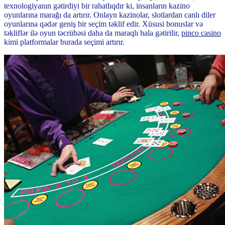
texnologiyanın gətirdiyi bir rahatlıqdır ki, insanların kazino
oyunlarına marağı da artırır. Onlayn kazinolar, slotlardan canlı diler
oyunlarına qədər geniş bir seçim təklif edir. Xüsusi bonuslar və
təkliflər ilə oyun təcrübəsi daha da maraqlı hala gətirilir,
pinco casino
kimi platformalar burada seçimi artırır.