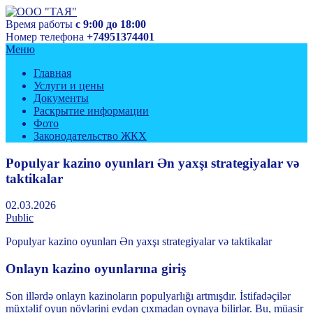
Перейти
к
Время работы
с 9:00 до 18:00
Управляющая компания
содержимому
Номер телефона
+74951374401
ООО "ТАЯ"
Меню
Главная
Услуги и цены
Документы
Раскрытие информации
Фото
Законодательство ЖКХ
Populyar kazino oyunları Ən yaxşı strategiyalar və
taktikalar
02.03.2026
Public
Populyar kazino oyunları Ən yaxşı strategiyalar və taktikalar
Onlayn kazino oyunlarına giriş
Son illərdə onlayn kazinoların populyarlığı artmışdır. İstifadəçilər
müxtəlif oyun növlərini evdən çıxmadan oynaya bilirlər. Bu, müasir