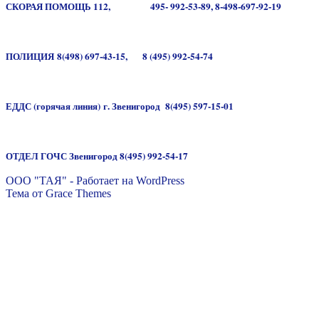
СКОРАЯ ПОМОЩЬ
112,
495- 992-53-89,
8-498-697-92-19
ПОЛИЦИЯ
8(498) 697-43-15,
8 (495) 992-54-74
ЕДДС
(горячая линия)
г. Звенигород
8(495) 597-15-01
ОТДЕЛ ГОЧС Звенигород 8(495) 992-54-17
ООО "ТАЯ" - Работает на WordPress
Тема от Grace Themes