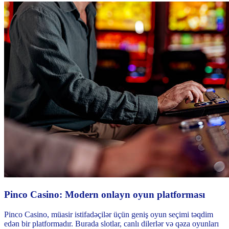
Pinco Casino: Modern onlayn oyun platforması
Pinco Casino, müasir istifadəçilər üçün geniş oyun seçimi təqdim
edən bir platformadır. Burada slotlar, canlı dilerlər və qəza oyunları