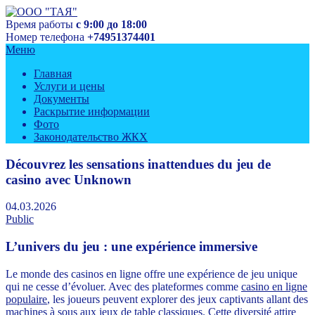
Перейти
к
Время работы
с 9:00 до 18:00
Управляющая компания
содержимому
Номер телефона
+74951374401
ООО "ТАЯ"
Меню
Главная
Услуги и цены
Документы
Раскрытие информации
Фото
Законодательство ЖКХ
Découvrez les sensations inattendues du jeu de
casino avec Unknown
04.03.2026
Public
L’univers du jeu : une expérience immersive
Le monde des casinos en ligne offre une expérience de jeu unique
qui ne cesse d’évoluer. Avec des plateformes comme
casino en ligne
populaire
, les joueurs peuvent explorer des jeux captivants allant des
machines à sous aux jeux de table classiques. Cette diversité attire