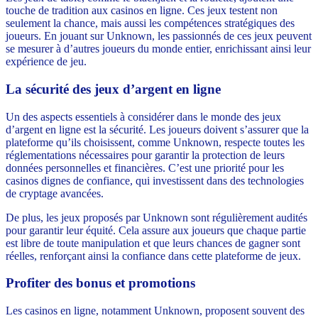
touche de tradition aux casinos en ligne. Ces jeux testent non
seulement la chance, mais aussi les compétences stratégiques des
joueurs. En jouant sur Unknown, les passionnés de ces jeux peuvent
se mesurer à d’autres joueurs du monde entier, enrichissant ainsi leur
expérience de jeu.
La sécurité des jeux d’argent en ligne
Un des aspects essentiels à considérer dans le monde des jeux
d’argent en ligne est la sécurité. Les joueurs doivent s’assurer que la
plateforme qu’ils choisissent, comme Unknown, respecte toutes les
réglementations nécessaires pour garantir la protection de leurs
données personnelles et financières. C’est une priorité pour les
casinos dignes de confiance, qui investissent dans des technologies
de cryptage avancées.
De plus, les jeux proposés par Unknown sont régulièrement audités
pour garantir leur équité. Cela assure aux joueurs que chaque partie
est libre de toute manipulation et que leurs chances de gagner sont
réelles, renforçant ainsi la confiance dans cette plateforme de jeux.
Profiter des bonus et promotions
Les casinos en ligne, notamment Unknown, proposent souvent des