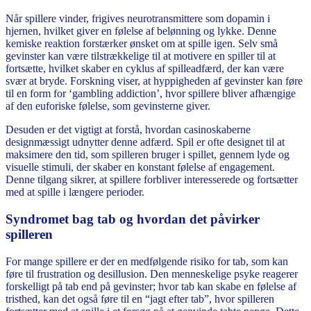
Når spillere vinder, frigives neurotransmittere som dopamin i
hjernen, hvilket giver en følelse af belønning og lykke. Denne
kemiske reaktion forstærker ønsket om at spille igen. Selv små
gevinster kan være tilstrækkelige til at motivere en spiller til at
fortsætte, hvilket skaber en cyklus af spilleadfærd, der kan være
svær at bryde. Forskning viser, at hyppigheden af gevinster kan føre
til en form for ‘gambling addiction’, hvor spillere bliver afhængige
af den euforiske følelse, som gevinsterne giver.
Desuden er det vigtigt at forstå, hvordan casinoskaberne
designmæssigt udnytter denne adfærd. Spil er ofte designet til at
maksimere den tid, som spilleren bruger i spillet, gennem lyde og
visuelle stimuli, der skaber en konstant følelse af engagement.
Denne tilgang sikrer, at spillere forbliver interesserede og fortsætter
med at spille i længere perioder.
Syndromet bag tab og hvordan det påvirker
spilleren
For mange spillere er der en medfølgende risiko for tab, som kan
føre til frustration og desillusion. Den menneskelige psyke reagerer
forskelligt på tab end på gevinster; hvor tab kan skabe en følelse af
tristhed, kan det også føre til en “jagt efter tab”, hvor spilleren