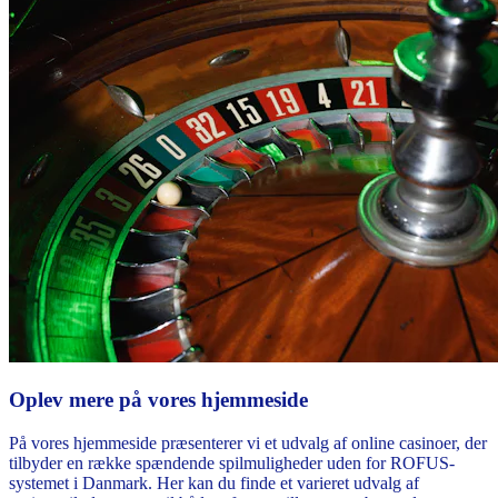
Oplev mere på vores hjemmeside
På vores hjemmeside præsenterer vi et udvalg af online casinoer, der
tilbyder en række spændende spilmuligheder uden for ROFUS-
systemet i Danmark. Her kan du finde et varieret udvalg af