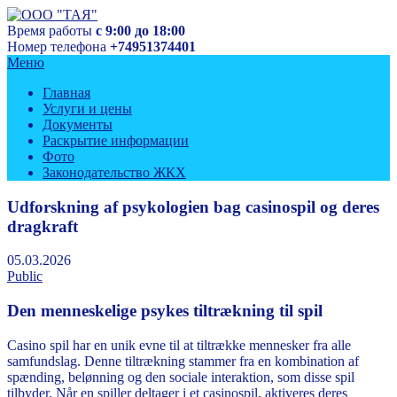
Перейти
к
Время работы
с 9:00 до 18:00
Управляющая компания
содержимому
Номер телефона
+74951374401
ООО "ТАЯ"
Меню
Главная
Услуги и цены
Документы
Раскрытие информации
Фото
Законодательство ЖКХ
Udforskning af psykologien bag casinospil og deres
dragkraft
05.03.2026
Public
Den menneskelige psykes tiltrækning til spil
Casino spil har en unik evne til at tiltrække mennesker fra alle
samfundslag. Denne tiltrækning stammer fra en kombination af
spænding, belønning og den sociale interaktion, som disse spil
tilbyder. Når en spiller deltager i et casinospil, aktiveres deres