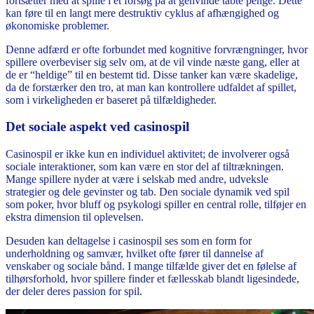
fortsætter med at spille i et forsøg på at genvinde tabte penge. Dette
kan føre til en langt mere destruktiv cyklus af afhængighed og
økonomiske problemer.
Denne adfærd er ofte forbundet med kognitive forvrængninger, hvor
spillere overbeviser sig selv om, at de vil vinde næste gang, eller at
de er “heldige” til en bestemt tid. Disse tanker kan være skadelige,
da de forstærker den tro, at man kan kontrollere udfaldet af spillet,
som i virkeligheden er baseret på tilfældigheder.
Det sociale aspekt ved casinospil
Casinospil er ikke kun en individuel aktivitet; de involverer også
sociale interaktioner, som kan være en stor del af tiltrækningen.
Mange spillere nyder at være i selskab med andre, udveksle
strategier og dele gevinster og tab. Den sociale dynamik ved spil
som poker, hvor bluff og psykologi spiller en central rolle, tilføjer en
ekstra dimension til oplevelsen.
Desuden kan deltagelse i casinospil ses som en form for
underholdning og samvær, hvilket ofte fører til dannelse af
venskaber og sociale bånd. I mange tilfælde giver det en følelse af
tilhørsforhold, hvor spillere finder et fællesskab blandt ligesindede,
der deler deres passion for spil.