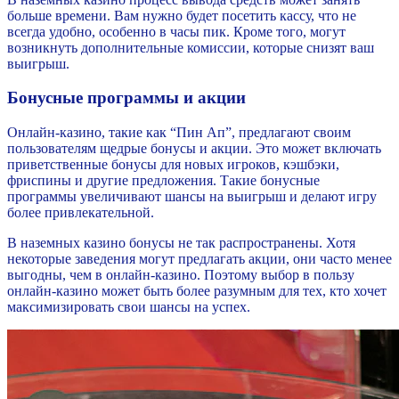
больше времени. Вам нужно будет посетить кассу, что не
всегда удобно, особенно в часы пик. Кроме того, могут
возникнуть дополнительные комиссии, которые снизят ваш
выигрыш.
Бонусные программы и акции
Онлайн-казино, такие как “Пин Ап”, предлагают своим
пользователям щедрые бонусы и акции. Это может включать
приветственные бонусы для новых игроков, кэшбэки,
фриспины и другие предложения. Такие бонусные
программы увеличивают шансы на выигрыш и делают игру
более привлекательной.
В наземных казино бонусы не так распространены. Хотя
некоторые заведения могут предлагать акции, они часто менее
выгодны, чем в онлайн-казино. Поэтому выбор в пользу
онлайн-казино может быть более разумным для тех, кто хочет
максимизировать свои шансы на успех.