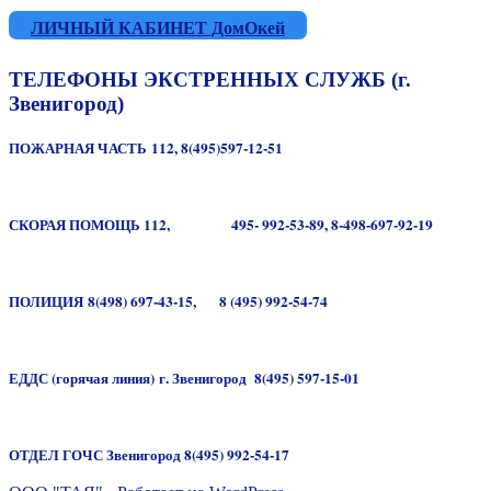
ЛИЧНЫЙ КАБИНЕТ ДомОкей
ТЕЛЕФОНЫ ЭКСТРЕННЫХ СЛУЖБ (г.
Звенигород)
ПОЖАРНАЯ ЧАСТЬ 112, 8(495)597-12-51
СКОРАЯ ПОМОЩЬ
112,
495- 992-53-89,
8-498-697-92-19
ПОЛИЦИЯ
8(498) 697-43-15,
8 (495) 992-54-74
ЕДДС
(горячая линия)
г. Звенигород
8(495) 597-15-01
ОТДЕЛ ГОЧС Звенигород 8(495) 992-54-17