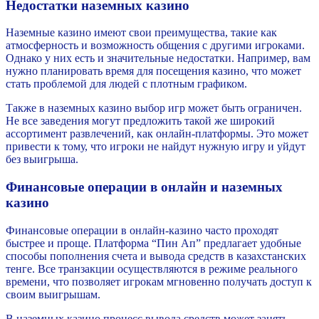
Недостатки наземных казино
Наземные казино имеют свои преимущества, такие как
атмосферность и возможность общения с другими игроками.
Однако у них есть и значительные недостатки. Например, вам
нужно планировать время для посещения казино, что может
стать проблемой для людей с плотным графиком.
Также в наземных казино выбор игр может быть ограничен.
Не все заведения могут предложить такой же широкий
ассортимент развлечений, как онлайн-платформы. Это может
привести к тому, что игроки не найдут нужную игру и уйдут
без выигрыша.
Финансовые операции в онлайн и наземных
казино
Финансовые операции в онлайн-казино часто проходят
быстрее и проще. Платформа “Пин Ап” предлагает удобные
способы пополнения счета и вывода средств в казахстанских
тенге. Все транзакции осуществляются в режиме реального
времени, что позволяет игрокам мгновенно получать доступ к
своим выигрышам.
В наземных казино процесс вывода средств может занять