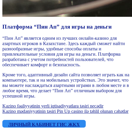
Платформа “Пин Ап” для игры на деньги
“Пин Ап” является одним из лучших онлайн-казино для
азартных игроков в Казахстане. Здесь каждый сможет найти
разнообразные игры, удобные способы оплаты и
привлекательные условия для игры на деньги. Платформа
разработана с учетом потребностей пользователей, что
обеспечивает комфорт и безопасность.
Кроме того, адаптивный дизайн сайта позволяет играть как на
компьютере, так и на мобильных устройствах. Это значит, что
вы можете наслаждаться азартными играми в любом месте и в
любое время, что делает “Пин Ап” отличным выбором для
успешной игры.
Навигация
Kazino fəaliyyətinin yerli iqtisadiyyatlara təsiri necədir
Kazino mədəniyyətinin təsiri Pin Up casino ilə təhlil olunan cəhətlər
по
записям
ЛИЧНЫЙ КАБИНЕТ ГИС ЖКХ