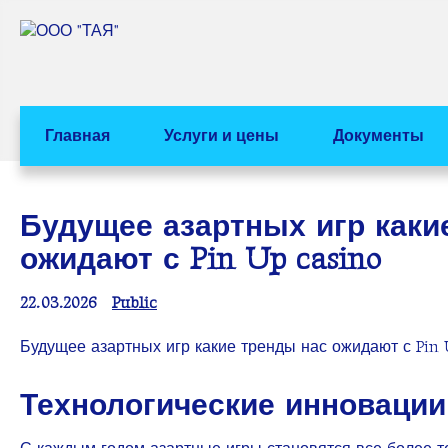
Перейти
к
ООО "ТАЯ"
Управляющая компания
содержимому
Главная
Услуги и цены
Документы
Будущее азартных игр каки
ожидают с Pin Up casino
22.03.2026
Public
Будущее азартных игр какие тренды нас ожидают с Pin 
Технологические инновации