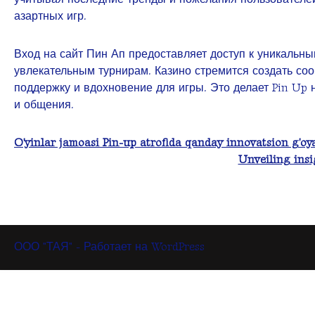
азартных игр.
Вход на сайт Пин Ап предоставляет доступ к уникальн
увлекательным турнирам. Казино стремится создать соо
поддержку и вдохновение для игры. Это делает Pin Up 
и общения.
Навигация
O'yinlar jamoasi Pin-up atrofida qanday innovatsion g'oy
по
Unveiling insi
записям
ООО "ТАЯ" - Работает на WordPress