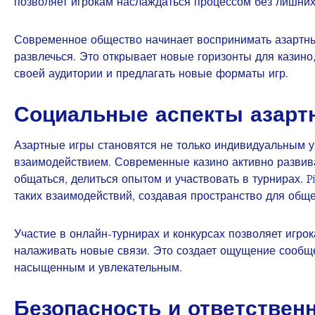
позволяет игрокам наслаждаться процессом без лишни
Современное общество начинает воспринимать азартны
развлечься. Это открывает новые горизонты для казино
своей аудитории и предлагать новые форматы игр.
Социальные аспекты азарт
Азартные игры становятся не только индивидуальным 
взаимодействием. Современные казино активно развива
общаться, делиться опытом и участвовать в турнирах. 
таких взаимодействий, создавая пространство для обще
Участие в онлайн-турнирах и конкурсах позволяет игрок
налаживать новые связи. Это создает ощущение сообще
насыщенным и увлекательным.
Безопасность и ответствен