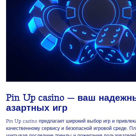
Pin Up casino — ваш надежн
азартных игр
Pin Up casino предлагает широкий выбор игр и привлек
качественному сервису и безопасной игровой среде. П
учитывая последние тренды и пожелания пользователей,