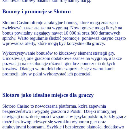
zachować zdrowy balans i kontrolę nad sytuacją.
Bonusy i promocje w Slotoro
Slotoro Casino oferuje atrakcyjne bonusy, które mogą znacząco
zwiększyć nasze szanse na wygraną. Nowi gracze mogą liczyć na
bonus powitalny sięgający nawet 10 000 zł oraz 800 darmowych
spinów. Warto regularnie śledzić promocje, ponieważ kasyno często
wprowadza oferty, które mogą być korzystne dla graczy.
Wykorzystywanie bonusów to kluczowy element strategii gry.
Umożliwiają one graczom dodatkowe szanse na wygraną, a także
pozwalają na eksplorację różnych gier bez ponoszenia dużych
kosztów. Dlatego warto dokładnie zapoznać się z warunkami
promocji, aby w pełni wykorzystać ich potencjał.
Slotoro jako idealne miejsce dla graczy
Slotoro Casino to nowoczesna platforma, która zapewnia
bezpieczeństwo i wygodę graczom z Polski. Dzięki intuicyjnej
nawigacji oraz dostępności wsparcia w języku polskim, każdy gracz
może bez trwogi cieszyć się szerokim wyborem gier oraz
atrakcyjnymi bonusami. Szybkie i bezpieczne płatności dodatkowo