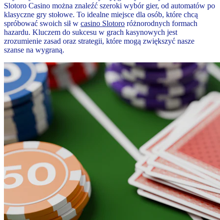
Slotoro Casino można znaleźć szeroki wybór gier, od automatów po
klasyczne gry stołowe. To idealne miejsce dla osób, które chcą
spróbować swoich sił w
casino Slotoro
różnorodnych formach
hazardu. Kluczem do sukcesu w grach kasynowych jest
zrozumienie zasad oraz strategii, które mogą zwiększyć nasze
szanse na wygraną.