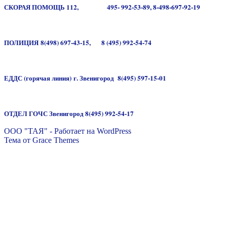
СКОРАЯ ПОМОЩЬ
112,
495- 992-53-89,
8-498-697-92-19
ПОЛИЦИЯ
8(498) 697-43-15,
8 (495) 992-54-74
ЕДДС
(горячая линия)
г. Звенигород
8(495) 597-15-01
ОТДЕЛ ГОЧС Звенигород 8(495) 992-54-17
ООО "ТАЯ" - Работает на WordPress
Тема от Grace Themes