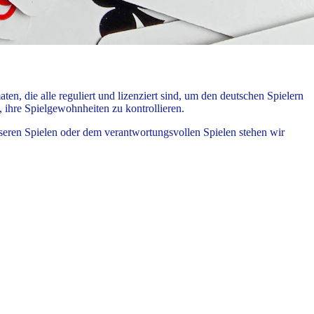
en, die alle reguliert und lizenziert sind, um den deutschen Spielern
, ihre Spielgewohnheiten zu kontrollieren.
nseren Spielen oder dem verantwortungsvollen Spielen stehen wir