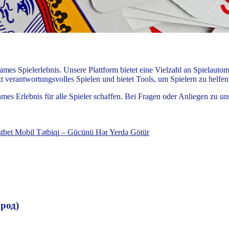
mes Spielerlebnis. Unsere Plattform bietet eine Vielzahl an Spielautomat
zt verantwortungsvolles Spielen und bietet Tools, um Spielern zu helfen
es Erlebnis für alle Spieler schaffen. Bei Fragen oder Anliegen zu u
ostbet Mobil Tətbiqi – Gücünü Hər Yerdə Götür
род)