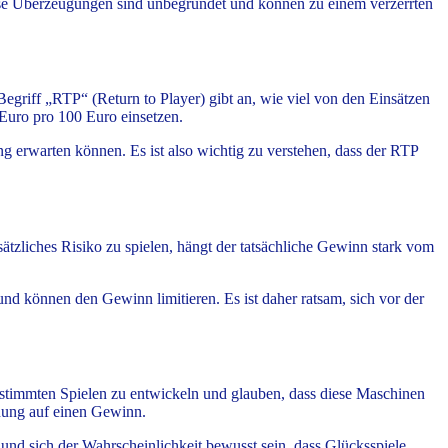
Diese Überzeugungen sind unbegründet und können zu einem verzerrten
griff „RTP“ (Return to Player) gibt an, wie viel von den Einsätzen
 Euro pro 100 Euro einsetzen.
ng erwarten können. Es ist also wichtig zu verstehen, dass der RTP
ätzliches Risiko zu spielen, hängt der tatsächliche Gewinn stark vom
 können den Gewinn limitieren. Es ist daher ratsam, sich vor der
bestimmten Spielen zu entwickeln und glauben, dass diese Maschinen
fnung auf einen Gewinn.
 und sich der Wahrscheinlichkeit bewusst sein, dass Glücksspiele