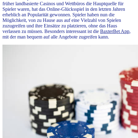
früher landbasierte Casinos und Wettbüros die Hauptquelle für
Spieler waren, hat das Online-Glücksspiel in den letzten Jahren
erheblich an Popularität gewonnen. Spieler haben nun die
Möglichkeit, von zu Hause aus auf eine Vielzahl von Spielen
zuzugreifen und ihre Einsätze zu platzieren, ohne das Haus
verlassen zu müssen. Besonders interessant ist die
BaxterBet App
,
mit der man bequem auf alle Angebote zugreifen kann.