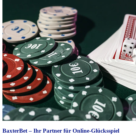
BaxterBet – Ihr Partner für Online-Glücksspiel