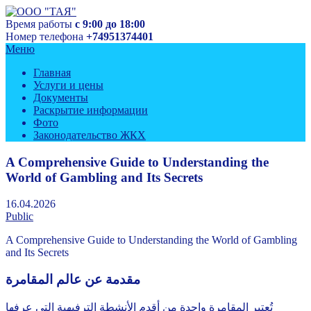
Перейти
к
Время работы
с 9:00 до 18:00
Управляющая компания
содержимому
Номер телефона
+74951374401
ООО "ТАЯ"
Меню
Главная
Услуги и цены
Документы
Раскрытие информации
Фото
Законодательство ЖКХ
A Comprehensive Guide to Understanding the
World of Gambling and Its Secrets
16.04.2026
Public
A Comprehensive Guide to Understanding the World of Gambling
and Its Secrets
مقدمة عن عالم المقامرة
تُعتبر المقامرة واحدة من أقدم الأنشطة الترفيهية التي عرفها