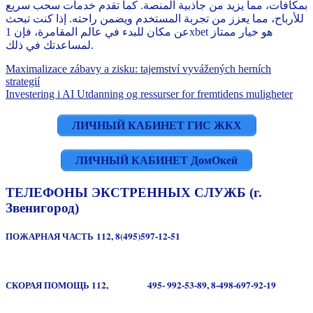
بمكافآت، مما يزيد من جاذبية المنصة. كما تقدم خدمات سحب سريع
للأرباح، مما يعزز من تجربة المستخدم ويضمن راحته. إذا كنت تبحث
عن مكان للبدء في عالم المقامرة، فإن 1xbet هو خيار ممتاز
لمساعدتك في ذلك.
Навигация
Maximalizace zábavy a zisku: tajemství vyvážených herních
strategií
по
Investering i AI Utdanning og ressurser for fremtidens muligheter
записям
ЛИЧНЫЙ КАБИНЕТ ГИС ЖКХ
ЛИЧНЫЙ КАБИНЕТ ДомОкей
ТЕЛЕФОНЫ ЭКСТРЕННЫХ СЛУЖБ (г.
Звенигород)
ПОЖАРНАЯ ЧАСТЬ 112, 8(495)597-12-51
СКОРАЯ ПОМОЩЬ
112,
495- 992-53-89,
8-498-697-92-19