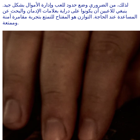
لذلك، من الضروري وضع حدود للعب وإدارة الأموال بشكل جيد.
ينبغي للاعبين أن يكونوا على دراية بعلامات الإدمان والبحث عن
المساعدة عند الحاجة. التوازن هو المفتاح للتمتع بتجربة مقامرة آمنة
وممتعة.