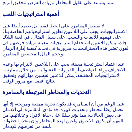
مما يساعد على تقليل المخاطر وزيادة الفرص لتحقيق الربح.
أهمية استراتيجيات اللعب
لا تقتصر المقامرة على الحظ فقط، بل تعتمد أيضًا على
الاستراتيجيات. يجب على اللاعبين تطوير استراتيجياتهم الخاصة بناءً
على فهمهم للألعاب والنسب. على سبيل المثال، في لعبة البلاك
جاك، يمكن للاعبين استخدام استراتيجيات معينة لزيادة فرصهم في
الفوز. تعتبر هذه الاستراتيجيات ضرورية في تحديد كيفية إدارة الرهان
وحجم المال المخصص للمقامرة.
عند اعتماد استراتيجية معينة، يجب على اللاعبين الالتزام بها وعدم
الانجراف وراء العواطف أو القرارات العشوائية. من خلال ممارسة
الاستراتيجيات المختلفة، يمكن للاعبين تحسين مهاراتهم وتحقيق
نتائج أفضل مع مرور الوقت.
التحديات والمخاطر المرتبطة بالمقامرة
على الرغم من أن المقامرة قد تكون تجربة ممتعة ومربحة، إلا أنها
تحمل أيضًا مخاطر وتحديات كبيرة. قد تؤدي المقامرة إلى الإدمان
في بعض الحالات، مما يؤثر سلبًا على حياة الأفراد وعائلاتهم. من
المهم أن يكون اللاعبون واعين لهذه المخاطر وأن يتخذوا خطوات
للحد من تعرضهم للإدمان.