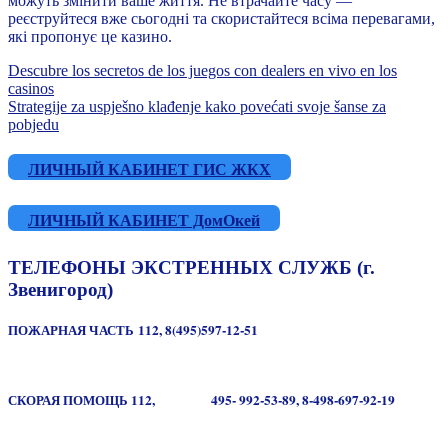
можуть змінити ваше життя. Не втрачайте часу —
реєструйтеся вже сьогодні та скористайтеся всіма перевагами,
які пропонує це казино.
Навигация
Descubre los secretos de los juegos con dealers en vivo en los
casinos
по
Strategije za uspješno klađenje kako povećati svoje šanse za
записям
pobjedu
ЛИЧНЫЙ КАБИНЕТ ГИС ЖКХ
ЛИЧНЫЙ КАБИНЕТ ДомОкей
ТЕЛЕФОНЫ ЭКСТРЕННЫХ СЛУЖБ (г.
Звенигород)
ПОЖАРНАЯ ЧАСТЬ 112, 8(495)597-12-51
СКОРАЯ ПОМОЩЬ
112,
495- 992-53-89,
8-498-697-92-19