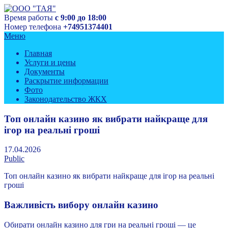
Перейти
к
Время работы
с 9:00 до 18:00
Управляющая компания
содержимому
Номер телефона
+74951374401
ООО "ТАЯ"
Меню
Главная
Услуги и цены
Документы
Раскрытие информации
Фото
Законодательство ЖКХ
Топ онлайн казино як вибрати найкраще для
ігор на реальні гроші
17.04.2026
Public
Топ онлайн казино як вибрати найкраще для ігор на реальні
гроші
Важливість вибору онлайн казино
Обирати онлайн казино для гри на реальні гроші — це