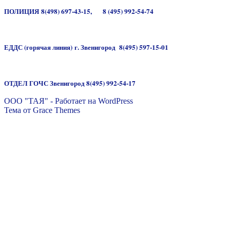
ПОЛИЦИЯ
8(498) 697-43-15,
8 (495) 992-54-74
ЕДДС
(горячая линия)
г. Звенигород
8(495) 597-15-01
ОТДЕЛ ГОЧС Звенигород 8(495) 992-54-17
ООО "ТАЯ" - Работает на WordPress
Тема от Grace Themes