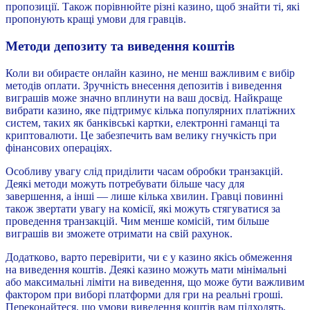
пропозиції. Також порівнюйте різні казино, щоб знайти ті, які
пропонують кращі умови для гравців.
Методи депозиту та виведення коштів
Коли ви обираєте онлайн казино, не менш важливим є вибір
методів оплати. Зручність внесення депозитів і виведення
виграшів може значно вплинути на ваш досвід. Найкраще
вибрати казино, яке підтримує кілька популярних платіжних
систем, таких як банківські картки, електронні гаманці та
криптовалюти. Це забезпечить вам велику гнучкість при
фінансових операціях.
Особливу увагу слід приділити часам обробки транзакцій.
Деякі методи можуть потребувати більше часу для
завершення, а інші — лише кілька хвилин. Гравці повинні
також звертати увагу на комісії, які можуть стягуватися за
проведення транзакцій. Чим менше комісій, тим більше
виграшів ви зможете отримати на свій рахунок.
Додатково, варто перевірити, чи є у казино якісь обмеження
на виведення коштів. Деякі казино можуть мати мінімальні
або максимальні ліміти на виведення, що може бути важливим
фактором при виборі платформи для гри на реальні гроші.
Переконайтеся, що умови виведення коштів вам підходять,