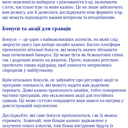
мати можливість вибирати з різноманіття ігор, включаючи
слоти, настільні ігри та живе казино. Це не лише забезпечить
вам розвагу, але й дозволить досліджувати нові формати ігор,
що можуть відповідати вашим інтересам та вподобанням.
Бонуси та акції для гравців
Бонуси — це один з найважливіших аспектів, на який слід
звернути увагу при виборі онлайн казино. Багато платформ
пропонують вітальні бонуси, які можуть значно збільшити
ваш початковий банкрол. Це може бути як безкоштовні спіни,
так і додаткові кошти на рахунок. Проте, важливо ретельно
прочитати умови відіграшу, щоб уникнути неприємних
сюрпризів у майбутньому.
Крім вітальних бонусів, не забувайте про регулярні акції та
програми лояльності, які можуть надати вам додаткові
переваги. Деякі казино пропонують кешбек, тобто повернення
частини програшів, або ексклюзивні акції для постійних
гравців. Це може суттєво покращити ваші шанси на виграш у
довгостроковій перспективі.
Досліджуйте, які саме бонуси пропонуються, і як їх можна
отримати. Зазвичай, чим більше казино зацікавлене у
залученні нових клієнтів, тим більш вигідними будуть їх