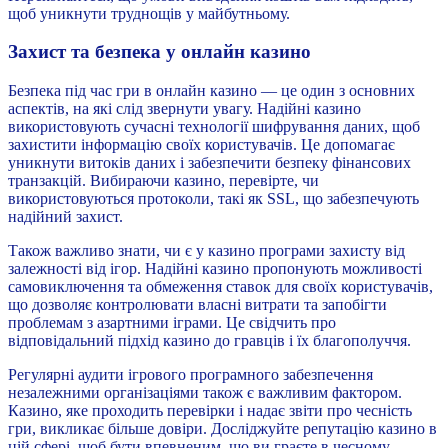
щоб уникнути труднощів у майбутньому.
Захист та безпека у онлайн казино
Безпека під час гри в онлайн казино — це один з основних
аспектів, на які слід звернути увагу. Надійні казино
використовують сучасні технології шифрування даних, щоб
захистити інформацію своїх користувачів. Це допомагає
уникнути витоків даних і забезпечити безпеку фінансових
транзакцій. Вибираючи казино, перевірте, чи
використовуються протоколи, такі як SSL, що забезпечують
надійний захист.
Також важливо знати, чи є у казино програми захисту від
залежності від ігор. Надійні казино пропонують можливості
самовиключення та обмеження ставок для своїх користувачів,
що дозволяє контролювати власні витрати та запобігти
проблемам з азартними іграми. Це свідчить про
відповідальний підхід казино до гравців і їх благополуччя.
Регулярні аудити ігрового програмного забезпечення
незалежними організаціями також є важливим фактором.
Казино, яке проходить перевірки і надає звіти про чесність
гри, викликає більше довіри. Досліджуйте репутацію казино в
цій сфері, щоб бути впевненим, що ви граєте в чесному