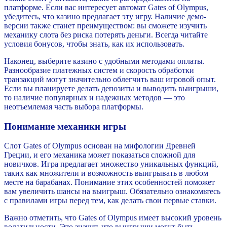
платформе. Если вас интересует автомат Gates of Olympus,
убедитесь, что казино предлагает эту игру. Наличие демо-
версии также станет преимуществом: вы сможете изучить
механику слота без риска потерять деньги. Всегда читайте
условия бонусов, чтобы знать, как их использовать.
Наконец, выберите казино с удобными методами оплаты.
Разнообразие платежных систем и скорость обработки
транзакций могут значительно облегчить ваш игровой опыт.
Если вы планируете делать депозиты и выводить выигрыши,
то наличие популярных и надежных методов — это
неотъемлемая часть выбора платформы.
Понимание механики игры
Слот Gates of Olympus основан на мифологии Древней
Греции, и его механика может показаться сложной для
новичков. Игра предлагает множество уникальных функций,
таких как множители и возможность выигрывать в любом
месте на барабанах. Понимание этих особенностей поможет
вам увеличить шансы на выигрыш. Обязательно ознакомьтесь
с правилами игры перед тем, как делать свои первые ставки.
Важно отметить, что Gates of Olympus имеет высокий уровень
волатильности. Это значит, что выигрыши могут быть