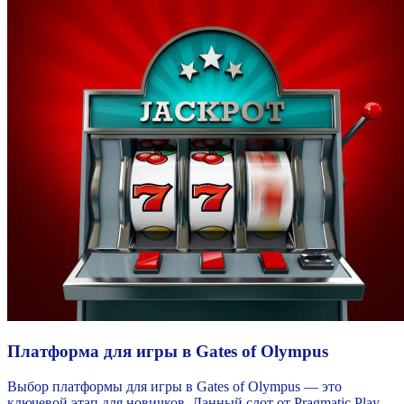
Платформа для игры в Gates of Olympus
Выбор платформы для игры в Gates of Olympus — это
ключевой этап для новичков. Данный слот от Pragmatic Play