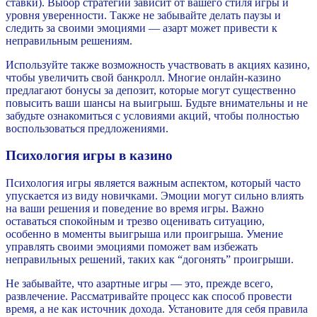
ставки). Выбор стратегии зависит от вашего стиля игры и
уровня уверенности. Также не забывайте делать паузы и
следить за своими эмоциями — азарт может привести к
неправильным решениям.
Используйте также возможность участвовать в акциях казино,
чтобы увеличить свой банкролл. Многие онлайн-казино
предлагают бонусы за депозит, которые могут существенно
повысить ваши шансы на выигрыш. Будьте внимательны и не
забудьте ознакомиться с условиями акций, чтобы полностью
воспользоваться предложениями.
Психология игры в казино
Психология игры является важным аспектом, который часто
упускается из виду новичками. Эмоции могут сильно влиять
на ваши решения и поведение во время игры. Важно
оставаться спокойным и трезво оценивать ситуацию,
особенно в моменты выигрыша или проигрыша. Умение
управлять своими эмоциями поможет вам избежать
неправильных решений, таких как “догонять” проигрыши.
Не забывайте, что азартные игры — это, прежде всего,
развлечение. Рассматривайте процесс как способ провести
время, а не как источник дохода. Установите для себя правила