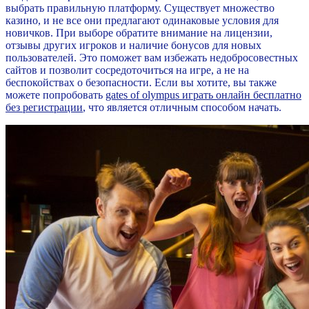
выбрать правильную платформу. Существует множество
казино, и не все они предлагают одинаковые условия для
новичков. При выборе обратите внимание на лицензии,
отзывы других игроков и наличие бонусов для новых
пользователей. Это поможет вам избежать недобросовестных
сайтов и позволит сосредоточиться на игре, а не на
беспокойствах о безопасности. Если вы хотите, вы также
можете попробовать
gates of olympus играть онлайн бесплатно
без регистрации
, что является отличным способом начать.