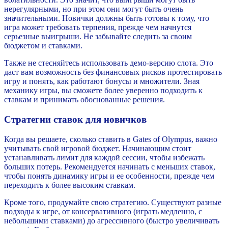
нерегулярными, но при этом они могут быть очень
значительными. Новички должны быть готовы к тому, что
игра может требовать терпения, прежде чем начнутся
серьезные выигрыши. Не забывайте следить за своим
бюджетом и ставками.
Также не стесняйтесь использовать демо-версию слота. Это
даст вам возможность без финансовых рисков протестировать
игру и понять, как работают бонусы и множители. Зная
механику игры, вы сможете более уверенно подходить к
ставкам и принимать обоснованные решения.
Стратегии ставок для новичков
Когда вы решаете, сколько ставить в Gates of Olympus, важно
учитывать свой игровой бюджет. Начинающим стоит
устанавливать лимит для каждой сессии, чтобы избежать
больших потерь. Рекомендуется начинать с меньших ставок,
чтобы понять динамику игры и ее особенности, прежде чем
переходить к более высоким ставкам.
Кроме того, продумайте свою стратегию. Существуют разные
подходы к игре, от консервативного (играть медленно, с
небольшими ставками) до агрессивного (быстро увеличивать