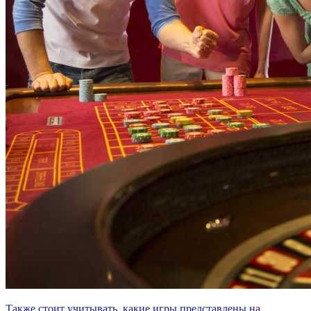
Также стоит учитывать, какие игры представлены на