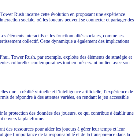
eu. Tower Rush incarne cette évolution en proposant une expérience
nteraction sociale, où les joueurs peuvent se connecter et partager des
es éléments interactifs et les fonctionnalités sociales, comme les
vertissement collectif. Cette dynamique a également des implications
rd’hui. Tower Rush, par exemple, exploite des éléments de stratégie et
tentes culturelles contemporaines tout en préservant un lien avec son
ue la réalité virtuelle et l’intelligence artificielle, l’expérience de
mis de répondre à des attentes variées, en rendant le jeu accessible
r la protection des données des joueurs, ce qui contribue à établir une
nt envers la plateforme.
 des ressources pour aider les joueurs à gérer leur temps et leur
igne l’importance de la responsabilité et de la transparence dans la