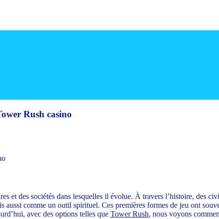
e Tower Rush casino
no
ures et des sociétés dans lesquelles il évolue. À travers l’histoire, des c
aussi comme un outil spirituel. Ces premières formes de jeu ont souvent 
ourd’hui, avec des options telles que
Tower Rush
, nous voyons comment 