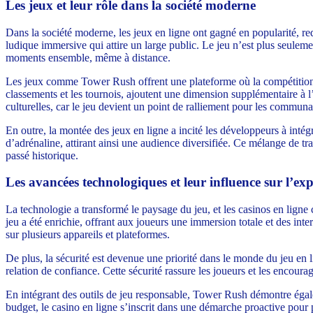
Les jeux et leur rôle dans la société moderne
Dans la société moderne, les jeux en ligne ont gagné en popularité, re
ludique immersive qui attire un large public. Le jeu n’est plus seulem
moments ensemble, même à distance.
Les jeux comme Tower Rush offrent une plateforme où la compétition et 
classements et les tournois, ajoutent une dimension supplémentaire à 
culturelles, car le jeu devient un point de ralliement pour les communa
En outre, la montée des jeux en ligne a incité les développeurs à inté
d’adrénaline, attirant ainsi une audience diversifiée. Ce mélange de tr
passé historique.
Les avancées technologiques et leur influence sur l’exp
La technologie a transformé le paysage du jeu, et les casinos en ligne 
jeu a été enrichie, offrant aux joueurs une immersion totale et des in
sur plusieurs appareils et plateformes.
De plus, la sécurité est devenue une priorité dans le monde du jeu en l
relation de confiance. Cette sécurité rassure les joueurs et les encour
En intégrant des outils de jeu responsable, Tower Rush démontre égale
budget, le casino en ligne s’inscrit dans une démarche proactive pour