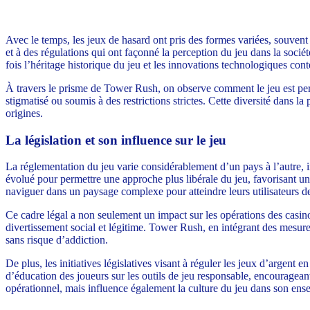
Avec le temps, les jeux de hasard ont pris des formes variées, souvent
et à des régulations qui ont façonné la perception du jeu dans la socié
fois l’héritage historique du jeu et les innovations technologiques con
À travers le prisme de Tower Rush, on observe comment le jeu est perçu
stigmatisé ou soumis à des restrictions strictes. Cette diversité dans l
origines.
La législation et son influence sur le jeu
La réglementation du jeu varie considérablement d’un pays à l’autre,
évolué pour permettre une approche plus libérale du jeu, favorisant une
naviguer dans un paysage complexe pour atteindre leurs utilisateurs d
Ce cadre légal a non seulement un impact sur les opérations des casino
divertissement social et légitime. Tower Rush, en intégrant des mesure
sans risque d’addiction.
De plus, les initiatives législatives visant à réguler les jeux d’argent
d’éducation des joueurs sur les outils de jeu responsable, encouragean
opérationnel, mais influence également la culture du jeu dans son ens