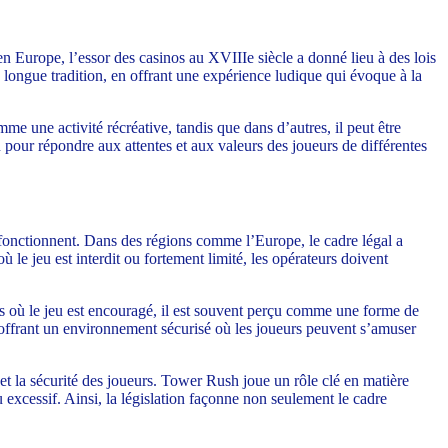
en Europe, l’essor des casinos au XVIIIe siècle a donné lieu à des lois
e longue tradition, en offrant une expérience ludique qui évoque à la
e une activité récréative, tandis que dans d’autres, il peut être
eu pour répondre aux attentes et aux valeurs des joueurs de différentes
 fonctionnent. Dans des régions comme l’Europe, le cadre légal a
le jeu est interdit ou fortement limité, les opérateurs doivent
its où le jeu est encouragé, il est souvent perçu comme une forme de
n offrant un environnement sécurisé où les joueurs peuvent s’amuser
é et la sécurité des joueurs. Tower Rush joue un rôle clé en matière
 excessif. Ainsi, la législation façonne non seulement le cadre