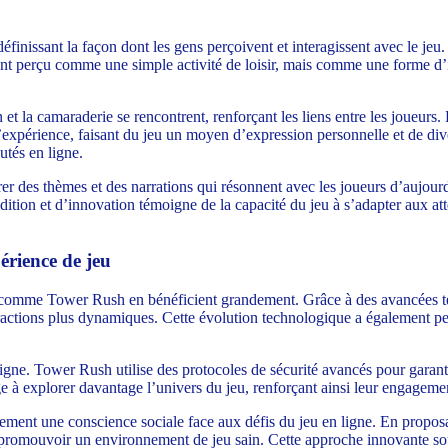
définissant la façon dont les gens perçoivent et interagissent avec le j
ent perçu comme une simple activité de loisir, mais comme une forme d’i
la camaraderie se rencontrent, renforçant les liens entre les joueurs. L
l’expérience, faisant du jeu un moyen d’expression personnelle et de di
utés en ligne.
grer des thèmes et des narrations qui résonnent avec les joueurs d’aujou
adition et d’innovation témoigne de la capacité du jeu à s’adapter aux at
érience de jeu
comme Tower Rush en bénéficient grandement. Grâce à des avancées telles q
teractions plus dynamiques. Cette évolution technologique a également per
igne. Tower Rush utilise des protocoles de sécurité avancés pour garanti
age à explorer davantage l’univers du jeu, renforçant ainsi leur engageme
ment une conscience sociale face aux défis du jeu en ligne. En proposant
 promouvoir un environnement de jeu sain. Cette approche innovante soul