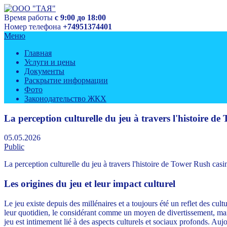
Перейти
к
Время работы
с 9:00 до 18:00
Управляющая компания
содержимому
Номер телефона
+74951374401
ООО "ТАЯ"
Меню
Главная
Услуги и цены
Документы
Раскрытие информации
Фото
Законодательство ЖКХ
La perception culturelle du jeu à travers l'histoire d
05.05.2026
Public
La perception culturelle du jeu à travers l'histoire de Tower Rush casi
Les origines du jeu et leur impact culturel
Le jeu existe depuis des millénaires et a toujours été un reflet des cult
leur quotidien, le considérant comme un moyen de divertissement, mais 
jeu est intimement lié à des aspects culturels et sociaux profonds. Auj