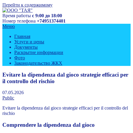
Перейти к содержимому
Время работы
с 9:00 до 18:00
Управляющая компания
Номер телефона
+74951374401
ООО "ТАЯ"
Меню
Главная
Услуги и цены
Документы
Раскрытие информации
Фото
Законодательство ЖКХ
Evitare la dipendenza dal gioco strategie efficaci per
il controllo del rischio
07.05.2026
Public
Evitare la dipendenza dal gioco strategie efficaci per il controllo del
rischio
Comprendere la dipendenza dal gioco