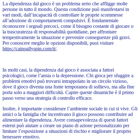
La dipendenza dal gioco è un problema serio che affligge molte
persone in tutto il mondo. Questa condizione può manifestarsi in
vari modi, dall’incapacità di controllare le proprie scommesse
all’adozione di comportamenti compulsivi. È fondamentale
riconoscere i segnali precoci, come il bisogno costante di giocare o
la trascuratezza di responsabilità quotidiane, per affrontare
tempestivamente la situazione e prevenire conseguenze più gravi.
Per conoscere meglio le opzioni disponibili, puoi visitare
https://cainoallyspin.com/it/
.
In molti casi, la dipendenza dal gioco è associata a fattori
psicologici, come l’ansia o la depressione. Chi gioca per sfuggire a
problemi emotivi può trovarsi intrappolato in un circolo vizioso,
dove il gioco diventa una fonte temporanea di sollievo, ma alla fine
porta solo a maggiori difficoltà. Capire queste dinamiche è il primo
passo verso una strategia di controllo efficace.
Inoltre, è importante considerare l’ambiente sociale in cui si vive. Gli
amici o la famiglia che incentivano il gioco possono contribuire ad
alimentare la dipendenza. Avere consapevolezza di questi fattori
esterni può aiutare a creare un piano di azione personalizzato per
limitare l’esposizione a situazioni di rischio e migliorare il proprio
benessere emotivo.