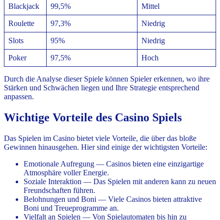
Blackjack
99,5%
Mittel
Roulette
97,3%
Niedrig
Slots
95%
Niedrig
Poker
97,5%
Hoch
Durch die Analyse dieser Spiele können Spieler erkennen, wo ihre
Stärken und Schwächen liegen und Ihre Strategie entsprechend
anpassen.
Wichtige Vorteile des Casino Spiels
Das Spielen im Casino bietet viele Vorteile, die über das bloße
Gewinnen hinausgehen. Hier sind einige der wichtigsten Vorteile:
Emotionale Aufregung — Casinos bieten eine einzigartige
Atmosphäre voller Energie.
Soziale Interaktion — Das Spielen mit anderen kann zu neuen
Freundschaften führen.
Belohnungen und Boni — Viele Casinos bieten attraktive
Boni und Treueprogramme an.
Vielfalt an Spielen — Von Spielautomaten bis hin zu