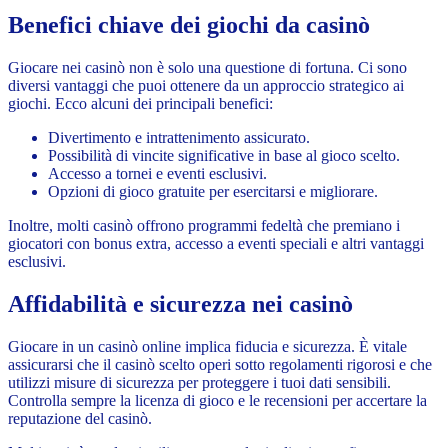
Benefici chiave dei giochi da casinò
Giocare nei casinò non è solo una questione di fortuna. Ci sono
diversi vantaggi che puoi ottenere da un approccio strategico ai
giochi. Ecco alcuni dei principali benefici:
Divertimento e intrattenimento assicurato.
Possibilità di vincite significative in base al gioco scelto.
Accesso a tornei e eventi esclusivi.
Opzioni di gioco gratuite per esercitarsi e migliorare.
Inoltre, molti casinò offrono programmi fedeltà che premiano i
giocatori con bonus extra, accesso a eventi speciali e altri vantaggi
esclusivi.
Affidabilità e sicurezza nei casinò
Giocare in un casinò online implica fiducia e sicurezza. È vitale
assicurarsi che il casinò scelto operi sotto regolamenti rigorosi e che
utilizzi misure di sicurezza per proteggere i tuoi dati sensibili.
Controlla sempre la licenza di gioco e le recensioni per accertare la
reputazione del casinò.