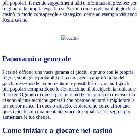
più popolari, fornendo suggerimenti utili e informazioni preziose per
migliorare la propria esperienza. Scopri come avvicinarti ai giochi da
casinò in modo consapevole e strategico, come ad esempio visitando
Realz casino
.
Panoramica generale
I casinò offrono una vasta gamma di giochi, ognuno con le proprie
regole, strategie e probabilità. La conoscenza approfondita dei
giochi è essenziale per aumentare le possibilità di vincita. I giochi
più popolari comprendono le slot machine, il blackjack, la roulette e
il poker. Ognuno di questi giochi richiede un approccio diverso, ma
ci sono alcune tecniche generali che possono aiutarti a migliorare la
tua performance. In questo articolo, esploreremo come affrontare
questi giochi con una mentalità vincente e quali sono i segreti per
aumentare le tue chance.
Come iniziare a giocare nei casinò