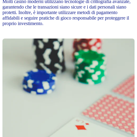
Molti casinò moderni utilizzano tecnologie di crittografia avanzate,
garantendo che le transazioni siano sicure e i dati personali siano
protetti. Inoltre, è importante utilizzare metodi di pagamento
affidabili e seguire pratiche di gioco responsabile per proteggere il
proprio investimento.