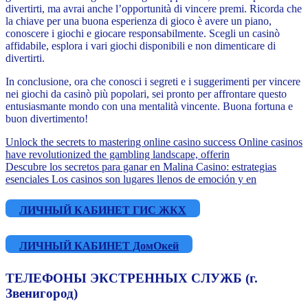
divertirti, ma avrai anche l’opportunità di vincere premi. Ricorda che
la chiave per una buona esperienza di gioco è avere un piano,
conoscere i giochi e giocare responsabilmente. Scegli un casinò
affidabile, esplora i vari giochi disponibili e non dimenticare di
divertirti.
In conclusione, ora che conosci i segreti e i suggerimenti per vincere
nei giochi da casinò più popolari, sei pronto per affrontare questo
entusiasmante mondo con una mentalità vincente. Buona fortuna e
buon divertimento!
Навигация
Unlock the secrets to mastering online casino success Online casinos
have revolutionized the gambling landscape, offerin
по
Descubre los secretos para ganar en Malina Casino: estrategias
записям
esenciales Los casinos son lugares llenos de emoción y en
ЛИЧНЫЙ КАБИНЕТ ГИС ЖКХ
ЛИЧНЫЙ КАБИНЕТ ДомОкей
ТЕЛЕФОНЫ ЭКСТРЕННЫХ СЛУЖБ (г.
Звенигород)