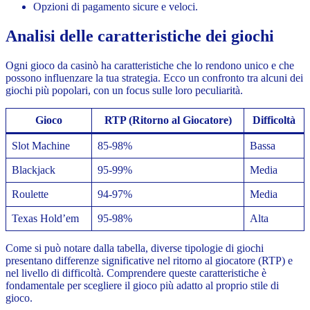
Opzioni di pagamento sicure e veloci.
Analisi delle caratteristiche dei giochi
Ogni gioco da casinò ha caratteristiche che lo rendono unico e che
possono influenzare la tua strategia. Ecco un confronto tra alcuni dei
giochi più popolari, con un focus sulle loro peculiarità.
Gioco
RTP (Ritorno al Giocatore)
Difficoltà
Slot Machine
85-98%
Bassa
Blackjack
95-99%
Media
Roulette
94-97%
Media
Texas Hold’em
95-98%
Alta
Come si può notare dalla tabella, diverse tipologie di giochi
presentano differenze significative nel ritorno al giocatore (RTP) e
nel livello di difficoltà. Comprendere queste caratteristiche è
fondamentale per scegliere il gioco più adatto al proprio stile di
gioco.