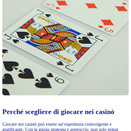
Perché scegliere di giocare nei casinò
Giocare nei casinò può essere un’esperienza coinvolgente e
gratificante. Con la giusta strategia e approccio, non solo potrai