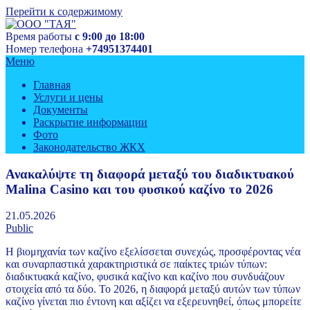
Перейти к содержимому
Время работы
с 9:00 до 18:00
Управляющая компания
Номер телефона
+74951374401
ООО "ТАЯ"
Меню
Главная
Услуги и цены
Документы
Раскрытие информации
Фото
Законодательство ЖКХ
Ανακαλύψτε τη διαφορά μεταξύ του διαδικτυακού
Malina Casino και του φυσικού καζίνο το 2026
21.05.2026
Public
Η βιομηχανία των καζίνο εξελίσσεται συνεχώς, προσφέροντας νέα
και συναρπαστικά χαρακτηριστικά σε παίκτες τριών τύπων:
διαδικτυακά καζίνο, φυσικά καζίνο και καζίνο που συνδυάζουν
στοιχεία από τα δύο. Το 2026, η διαφορά μεταξύ αυτών των τύπων
καζίνο γίνεται πιο έντονη και αξίζει να εξερευνηθεί, όπως μπορείτε