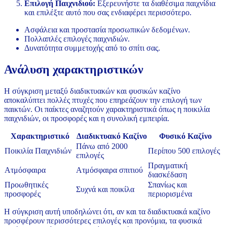
Επιλογή Παιχνιδιού:
Εξερευνήστε τα διαθέσιμα παιχνίδια
και επιλέξτε αυτό που σας ενδιαφέρει περισσότερο.
Ασφάλεια και προστασία προσωπικών δεδομένων.
Πολλαπλές επιλογές παιχνιδιών.
Δυνατότητα συμμετοχής από το σπίτι σας.
Ανάλυση χαρακτηριστικών
Η σύγκριση μεταξύ διαδικτυακών και φυσικών καζίνο
αποκαλύπτει πολλές πτυχές που επηρεάζουν την επιλογή των
παικτών. Οι παίκτες αναζητούν χαρακτηριστικά όπως η ποικιλία
παιχνιδιών, οι προσφορές και η συνολική εμπειρία.
Χαρακτηριστικό
Διαδικτυακό Καζίνο
Φυσικό Καζίνο
Πάνω από 2000
Ποικιλία Παιχνιδιών
Περίπου 500 επιλογές
επιλογές
Πραγματική
Ατμόσφαιρα
Ατμόσφαιρα σπιτιού
διασκέδαση
Προωθητικές
Σπανίως και
Συχνά και ποικίλα
προσφορές
περιορισμένα
Η σύγκριση αυτή υποδηλώνει ότι, αν και τα διαδικτυακά καζίνο
προσφέρουν περισσότερες επιλογές και προνόμια, τα φυσικά