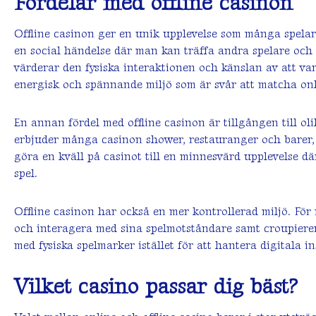
Fördelar med offline casinon
Offline casinon ger en unik upplevelse som många spelare
en social händelse där man kan träffa andra spelare och
värderar den fysiska interaktionen och känslan av att v
energisk och spännande miljö som är svår att matcha onl
En annan fördel med offline casinon är tillgången till ol
erbjuder många casinon shower, restauranger och barer, 
göra en kväll på casinot till en minnesvärd upplevelse dä
spel.
Offline casinon har också en mer kontrollerad miljö. För
och interagera med sina spelmotståndare samt croupierer
med fysiska spelmarker istället för att hantera digitala i
Vilket casino passar dig bäst?