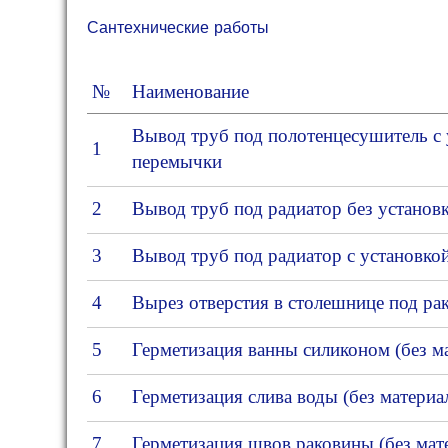
Сантехнические работы
№
Наименование
Вывод труб под полотенцесушитель с 
1
перемычки
2
Вывод труб под радиатор без установ
3
Вывод труб под радиатор с установко
4
Вырез отверстия в столешнице под ра
5
Герметизация ванны силиконом (без м
6
Герметизация слива воды (без материа
7
Герметизация швов раковины (без мат