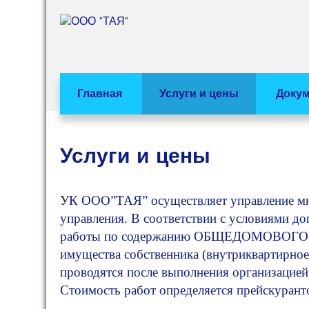
Перейти
к
ООО "ТАЯ"
Управляющая компания
содержимому
Главная
Услуги и цены
Доку
Услуги и цены
УК ООО”ТАЯ” осуществляет управление мн
управления. В соответствии с условиями д
работы по содержанию ОБЩЕДОМОВОГО им
имущества собственника (внутриквартирно
проводятся после выполнения организацие
Стоимость работ определяется прейскурант