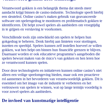
Verantwoord gokken is een belangrijk thema dat steeds meer
aandacht krijgt binnen de casino-industrie. Technologie speelt hierbij
een sleutelrol. Online casino’s maken gebruik van geavanceerde
software om spelersgedrag te monitoren en problematisch gokken te
identificeren. Dit helpt zowel spelers als aanbieders om vroegtijdig
in te grijpen en verslaving te voorkomen.
Verschillende tools zijn ontwikkeld om spelers te helpen hun
gokgedrag te beheren. Denk hierbij aan limieten voor stortingen,
inzetten en speeltijd. Spelers kunnen zelf instellen hoeveel ze willen
gokken, wat hen helpt om binnen hun financiële grenzen te blijven.
Daarnaast worden er ook educatieve programma’s aangeboden die
spelers bewust maken van de risico’s van gokken en hen leren hoe
ze verantwoord kunnen spelen.
Door deze technologieën en initiatieven kunnen online casino’s niet
alleen een veilige speelomgeving bieden, maar ook een proactieve
rol aannemen in het bevorderen van verantwoordelijk gokken. Dit is
essentieel om het imago van de industrie te verbeteren en het
vertrouwen van spelers te winnen, wat op lange termijn voordelig is
voor zowel spelers als aanbieders.
De invloed van kunstmatige intelligentie