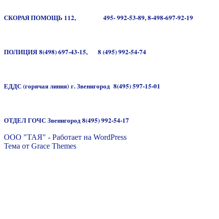
СКОРАЯ ПОМОЩЬ
112,
495- 992-53-89,
8-498-697-92-19
ПОЛИЦИЯ
8(498) 697-43-15,
8 (495) 992-54-74
ЕДДС
(горячая линия)
г. Звенигород
8(495) 597-15-01
ОТДЕЛ ГОЧС Звенигород 8(495) 992-54-17
ООО "ТАЯ" - Работает на WordPress
Тема от Grace Themes