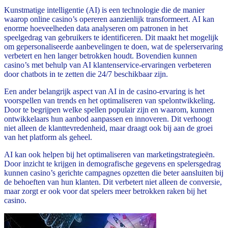
Kunstmatige intelligentie (AI) is een technologie die de manier
waarop online casino’s opereren aanzienlijk transformeert. AI kan
enorme hoeveelheden data analyseren om patronen in het
speelgedrag van gebruikers te identificeren. Dit maakt het mogelijk
om gepersonaliseerde aanbevelingen te doen, wat de spelerservaring
verbetert en hen langer betrokken houdt. Bovendien kunnen
casino’s met behulp van AI klantenservice-ervaringen verbeteren
door chatbots in te zetten die 24/7 beschikbaar zijn.
Een ander belangrijk aspect van AI in de casino-ervaring is het
voorspellen van trends en het optimaliseren van spelontwikkeling.
Door te begrijpen welke spellen populair zijn en waarom, kunnen
ontwikkelaars hun aanbod aanpassen en innoveren. Dit verhoogt
niet alleen de klanttevredenheid, maar draagt ook bij aan de groei
van het platform als geheel.
AI kan ook helpen bij het optimaliseren van marketingstrategieën.
Door inzicht te krijgen in demografische gegevens en spelersgedrag
kunnen casino’s gerichte campagnes opzetten die beter aansluiten bij
de behoeften van hun klanten. Dit verbetert niet alleen de conversie,
maar zorgt er ook voor dat spelers meer betrokken raken bij het
casino.