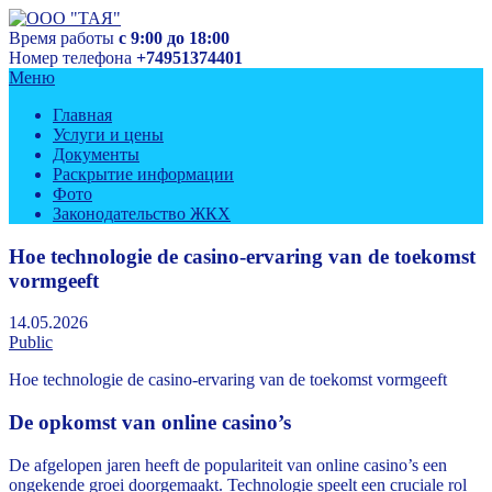
Перейти
к
Время работы
с 9:00 до 18:00
Управляющая компания
содержимому
Номер телефона
+74951374401
ООО "ТАЯ"
Меню
Главная
Услуги и цены
Документы
Раскрытие информации
Фото
Законодательство ЖКХ
Hoe technologie de casino-ervaring van de toekomst
vormgeeft
14.05.2026
Public
Hoe technologie de casino-ervaring van de toekomst vormgeeft
De opkomst van online casino’s
De afgelopen jaren heeft de populariteit van online casino’s een
ongekende groei doorgemaakt. Technologie speelt een cruciale rol