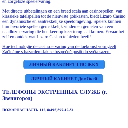
en zorgeloze speelervaring.
Met directe uitbetalingen en een breed scala aan casinospellen, van
klassieke tafelspellen tot de nieuwste gokkasten, biedt Lizaro Casino
een dynamische en aantrekkelijke speelomgeving. Spelers kunnen
hun favoriete spellen gemakkelijk vinden en genieten van een
naadloze ervaring die hen keer op keer terug laat komen. Ervaar het
zelf en ontdek wat Lizaro Casino te bieden heeft!
Навигация
Hoe technologie de casino-ervaring van de toekomst vormgeeft
Začínáme s hazardem Jak se bezpečně pustit do světa sázení
по
записям
ЛИЧНЫЙ КАБИНЕТ ГИС ЖКХ
ЛИЧНЫЙ КАБИНЕТ ДомОкей
ТЕЛЕФОНЫ ЭКСТРЕННЫХ СЛУЖБ (г.
Звенигород)
ПОЖАРНАЯ ЧАСТЬ 112, 8(495)597-12-51