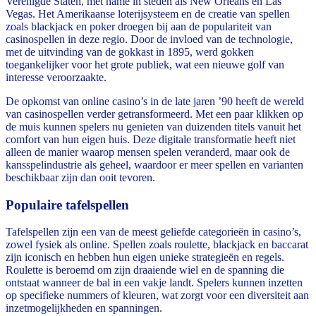
Verenigde Staten, met name in steden als New Orleans en Las
Vegas. Het Amerikaanse loterijsysteem en de creatie van spellen
zoals blackjack en poker droegen bij aan de populariteit van
casinospellen in deze regio. Door de invloed van de technologie,
met de uitvinding van de gokkast in 1895, werd gokken
toegankelijker voor het grote publiek, wat een nieuwe golf van
interesse veroorzaakte.
De opkomst van online casino’s in de late jaren ’90 heeft de wereld
van casinospellen verder getransformeerd. Met een paar klikken op
de muis kunnen spelers nu genieten van duizenden titels vanuit het
comfort van hun eigen huis. Deze digitale transformatie heeft niet
alleen de manier waarop mensen spelen veranderd, maar ook de
kansspelindustrie als geheel, waardoor er meer spellen en varianten
beschikbaar zijn dan ooit tevoren.
Populaire tafelspellen
Tafelspellen zijn een van de meest geliefde categorieën in casino’s,
zowel fysiek als online. Spellen zoals roulette, blackjack en baccarat
zijn iconisch en hebben hun eigen unieke strategieën en regels.
Roulette is beroemd om zijn draaiende wiel en de spanning die
ontstaat wanneer de bal in een vakje landt. Spelers kunnen inzetten
op specifieke nummers of kleuren, wat zorgt voor een diversiteit aan
inzetmogelijkheden en spanningen.