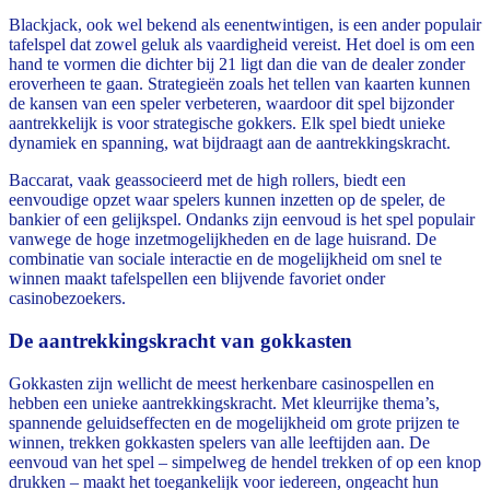
Blackjack, ook wel bekend als eenentwintigen, is een ander populair
tafelspel dat zowel geluk als vaardigheid vereist. Het doel is om een
hand te vormen die dichter bij 21 ligt dan die van de dealer zonder
eroverheen te gaan. Strategieën zoals het tellen van kaarten kunnen
de kansen van een speler verbeteren, waardoor dit spel bijzonder
aantrekkelijk is voor strategische gokkers. Elk spel biedt unieke
dynamiek en spanning, wat bijdraagt aan de aantrekkingskracht.
Baccarat, vaak geassocieerd met de high rollers, biedt een
eenvoudige opzet waar spelers kunnen inzetten op de speler, de
bankier of een gelijkspel. Ondanks zijn eenvoud is het spel populair
vanwege de hoge inzetmogelijkheden en de lage huisrand. De
combinatie van sociale interactie en de mogelijkheid om snel te
winnen maakt tafelspellen een blijvende favoriet onder
casinobezoekers.
De aantrekkingskracht van gokkasten
Gokkasten zijn wellicht de meest herkenbare casinospellen en
hebben een unieke aantrekkingskracht. Met kleurrijke thema’s,
spannende geluidseffecten en de mogelijkheid om grote prijzen te
winnen, trekken gokkasten spelers van alle leeftijden aan. De
eenvoud van het spel – simpelweg de hendel trekken of op een knop
drukken – maakt het toegankelijk voor iedereen, ongeacht hun