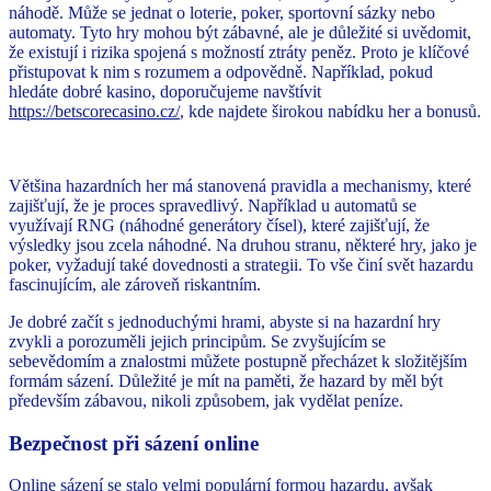
náhodě. Může se jednat o loterie, poker, sportovní sázky nebo
automaty. Tyto hry mohou být zábavné, ale je důležité si uvědomit,
že existují i rizika spojená s možností ztráty peněz. Proto je klíčové
přistupovat k nim s rozumem a odpovědně. Například, pokud
hledáte dobré kasino, doporučujeme navštívit
https://betscorecasino.cz/
, kde najdete širokou nabídku her a bonusů.
Většina hazardních her má stanovená pravidla a mechanismy, které
zajišťují, že je proces spravedlivý. Například u automatů se
využívají RNG (náhodné generátory čísel), které zajišťují, že
výsledky jsou zcela náhodné. Na druhou stranu, některé hry, jako je
poker, vyžadují také dovednosti a strategii. To vše činí svět hazardu
fascinujícím, ale zároveň riskantním.
Je dobré začít s jednoduchými hrami, abyste si na hazardní hry
zvykli a porozuměli jejich principům. Se zvyšujícím se
sebevědomím a znalostmi můžete postupně přecházet k složitějším
formám sázení. Důležité je mít na paměti, že hazard by měl být
především zábavou, nikoli způsobem, jak vydělat peníze.
Bezpečnost při sázení online
Online sázení se stalo velmi populární formou hazardu, avšak