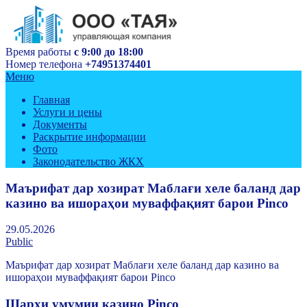
Перейти
к
содержимому
Время работы
с 9:00 до 18:00
Управляющая компания
Номер телефона
+74951374401
ООО "ТАЯ"
Меню
Главная
Услуги и цены
Документы
Раскрытие информации
Фото
Законодательство ЖКХ
Маърифат дар хозират Маблағи хеле баланд дар
казино ва ишораҳои муваффақият барои Pinco
29.05.2026
Public
Маърифат дар хозират Маблағи хеле баланд дар казино ва
ишораҳои муваффақият барои Pinco
Шарҳи умумии казино Pinco