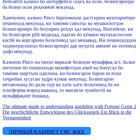
Вебсайти казино бо интерфейси саҳеҳ ва осон, бозингаронро
ба бозии осон роҳнамоӣ мекунад.
Ҳамчунин, казино Pinco барномаҳои дастгирии муштариёнро
пешниҳод мекунад, ки тамоми саволҳо ва мушкилотҳои
бозингаронро бо беҳтарин роҳҳо ҳал мекунад. Иштибоҳе, ки
бо бозигарон рӯй медиҳад, одатан бо кӯмаки мутахассисони
касбӣ ва коргарони боэътимод ҳал мешавад. Ин пешниҳодҳои
хидматрасониҳо бозингаронро дар муҳити амният ва эътимод
ҳифз мекунад.
Казинои Pinco на танҳо маркази бозиҳои муваффақ аст, балки
инчунин бо пешниҳоди мукофотҳои аҷиб ва бонусҳо бо
тамоми шартҳои одилона, ки бозингарон барои ислоҳи
таҷрибаи хусусан худро кумак мекунад. Бозингарон
метавонанд бо дили пур ва хати хати боэътимод ба ин
платформа ворид шаванд, то манзили хушбахтӣ ва
муваффақият бошанд.
Навигация
The ultimate guide to understanding gambling with Fortune Gems 2
Die geschichtliche Entwicklung des Glücksspiels Ein Blick in die
по
Vergangenheit
записям
ЛИЧНЫЙ КАБИНЕТ ГИС ЖКХ