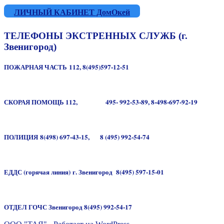
ЛИЧНЫЙ КАБИНЕТ ДомОкей
ТЕЛЕФОНЫ ЭКСТРЕННЫХ СЛУЖБ (г.
Звенигород)
ПОЖАРНАЯ ЧАСТЬ 112, 8(495)597-12-51
СКОРАЯ ПОМОЩЬ
112,
495- 992-53-89,
8-498-697-92-19
ПОЛИЦИЯ
8(498) 697-43-15,
8 (495) 992-54-74
ЕДДС
(горячая линия)
г. Звенигород
8(495) 597-15-01
ОТДЕЛ ГОЧС Звенигород 8(495) 992-54-17