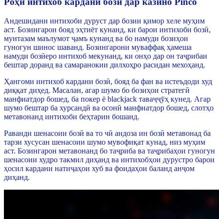
Роҳи интихоб кардани бозӣ дар казино Pinco
Андешидани интихоби дуруст дар бозии қимор хеле муҳим
аст. Бозингарон бояд эҳтиёт кунанд, ки барои интихоби бозӣ,
мунтазам маълумот ҷамъ кунанд ва бо намуди бозиҳои
гуногун шинос шаванд. Бозингарони муваффақ ҳамеша
намуди бозӣеро интихоб мекунанд, ки онҳо дар он таҷрибаи
бештар доранд ва самаранокии дилхоҳро расидан мехоҳанд.
Ҳангоми интихоб кардани бозӣ, бояд ба фан ва истеъдоди худ
диққат диҳед. Масалан, агар шумо бо бозиҳои стратегӣ
манфиатдор бошед, ба покер ё blackjack таваҷҷӯҳ кунед. Агар
шумо бештар ба хурсандӣ ва осонӣ манфиатдор бошед, слотҳо
метавонанд интихоби беҳтарин бошанд.
Раванди шенасоии бозӣ ва то чӣ андоза ин бозӣ метавонад ба
тарзи хусусан шенасоии шумо мувофиқат кунад, низ муҳим
аст. Бозингарон метавонанд бо таҷриба ва таҷрибаҳои гуногун
шенасоии худро такмил диҳанд ва интихобҳои дурустро барои
ҳосил кардани натиҷаҳои хуб ва фоидаҳои баланд анҷом
диҳанд.