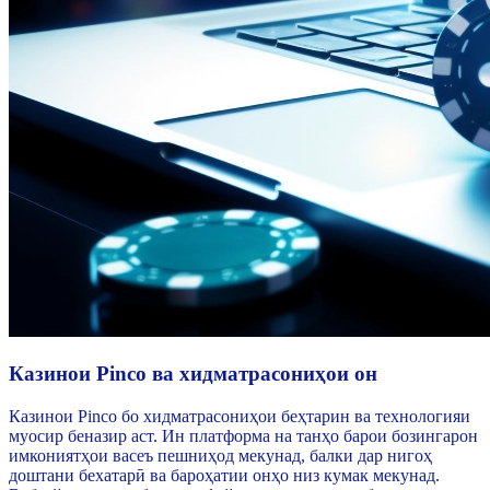
Казинои Pinco ва хидматрасониҳои он
Казинои Pinco бо хидматрасониҳои беҳтарин ва технологияи
муосир беназир аст. Ин платформа на танҳо барои бозингарон
имкониятҳои васеъ пешниҳод мекунад, балки дар нигоҳ
доштани бехатарӣ ва бароҳатии онҳо низ кумак мекунад.